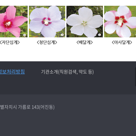
정보처리방침
기관소개(직원검색, 약도 등)
종특별자치시 가름로 143(어진동)