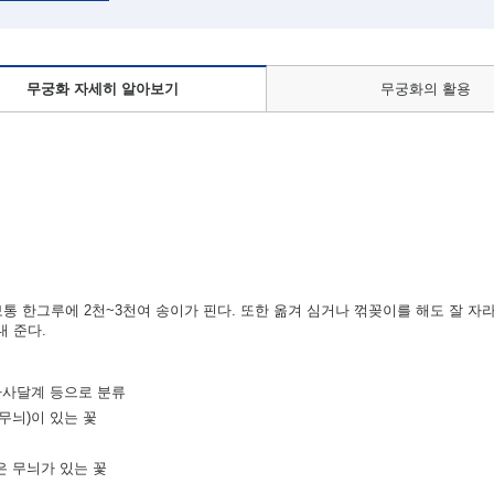
무궁화 자세히 알아보기
무궁화의 활용
보통 한그루에 2천~3천여 송이가 핀다. 또한 옮겨 심거나 꺾꽂이를 해도 잘 자
내 준다.
 아사달계 등으로 분류
무늬)이 있는 꽃
은 무늬가 있는 꽃