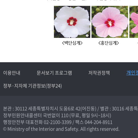
개인
이용안내
문서보기 프로그램
저작권정책
정부·지자체 기관정보(정부24)
본관 : 30112 세종특별자치시 도움6로 42(어진동) /
별관 : 30116 세
정부민원안내콜센터 국번없이
110
(무료, 평일 9시~18시)
행정안전부 대표전화
02-2100-3399
/ 팩스 044-204-8911
© Ministry of the Interior and Safety. All rights reserved.