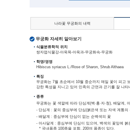
나라꽃 무궁화의 내력
무궁화 자세히 알아보기
식물분류학적 위치
쌍자엽식물강-아욱목-아욱과-무궁화속-무궁화
학명/영명
Hibiscus syriacus L./Rose of Sharon, Shrub Althaea
특징
무궁화는 7월 초순에서 10월 중순까지 매일 꽃이 피고 
강한 특성을 지니고 있어 민족의 근면과 끈기를 잘 나타
종류
무궁화는 꽃 색깔에 따라 단심계(백·홍·자·청), 배달계,
- 단심계 : 꽃의 중심부에 단심(붉은색 또는 자색 계통의 
- 배달계 : 중심부에 단심이 없는 순백색의 꽃
- 아사달계 : 중심부에 단심이 있으며, 백색의 꽃잎에 붉
* 국내품종 100종을 포함, 200여 품종이 있다.