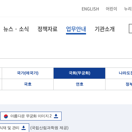
ENGLISH
어린이
누리
뉴스 · 소식
정책자료
업무안내
기관소개
국가(애국가)
국화(무궁화)
나라도장
국호
연호
정
아름다운 무궁화 이미지 2
식재 및 관리
(국립산림과학원 제공)