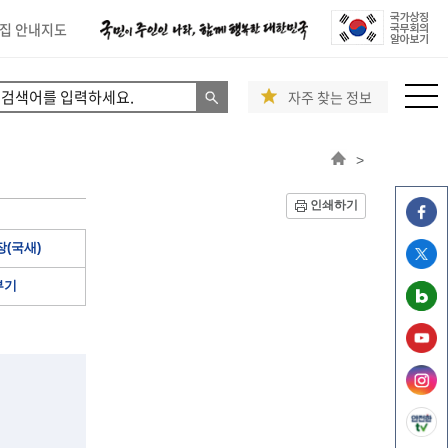
집 안내지도
자주 찾는 정보
>
인쇄하기
(국새)
부기