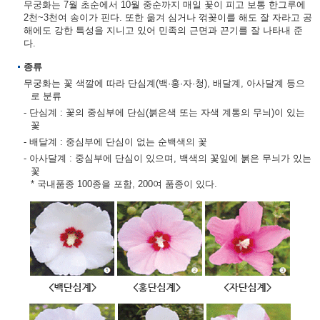
무궁화는 7월 초순에서 10월 중순까지 매일 꽃이 피고 보통 한그루에
2천~3천여 송이가 핀다. 또한 옮겨 심거나 꺾꽂이를 해도 잘 자라고 공
해에도 강한 특성을 지니고 있어 민족의 근면과 끈기를 잘 나타내 준
다.
종류
무궁화는 꽃 색깔에 따라 단심계(백·홍·자·청), 배달계, 아사달계 등으
로 분류
- 단심계 : 꽃의 중심부에 단심(붉은색 또는 자색 계통의 무늬)이 있는
꽃
- 배달계 : 중심부에 단심이 없는 순백색의 꽃
- 아사달계 : 중심부에 단심이 있으며, 백색의 꽃잎에 붉은 무늬가 있는
꽃
* 국내품종 100종을 포함, 200여 품종이 있다.