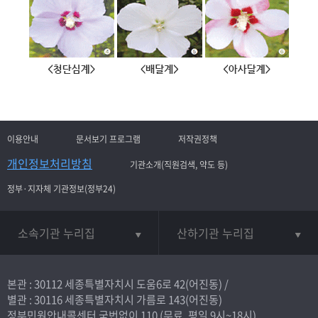
이용안내
문서보기 프로그램
저작권정책
개인정보처리방침
기관소개(직원검색, 약도 등)
정부·지자체 기관정보(정부24)
소속기관 누리집
산하기관 누리집
본관 : 30112 세종특별자치시 도움6로 42(어진동) /
별관 : 30116 세종특별자치시 가름로 143(어진동)
정부민원안내콜센터 국번없이
110
(무료, 평일 9시~18시)