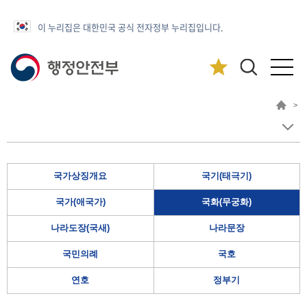
이 누리집은 대한민국 공식 전자정부 누리집입니다.
>
국가상징개요
국기(태극기)
국가(애국가)
국화(무궁화)
나라도장(국새)
나라문장
국민의례
국호
연호
정부기