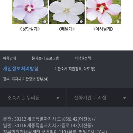
이용안내
문서보기 프로그램
저작권정책
개인정보처리방침
기관소개(직원검색, 약도 등)
정부·지자체 기관정보(정부24)
소속기관 누리집
산하기관 누리집
본관 : 30112 세종특별자치시 도움6로 42(어진동) /
별관 : 30116 세종특별자치시 가름로 143(어진동)
정부민원안내콜센터 국번없이
110
(무료, 평일 9시~18시)