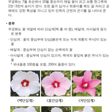
무궁화는 7월 초순에서 10월 중순까지 매일 꽃이 피고 보통 한그루에
2천~3천여 송이가 핀다. 또한 옮겨 심거나 꺾꽂이를 해도 잘 자라고 공
해에도 강한 특성을 지니고 있어 민족의 근면과 끈기를 잘 나타내 준
다.
종류
무궁화는 꽃 색깔에 따라 단심계(백·홍·자·청), 배달계, 아사달계 등으
로 분류
- 단심계 : 꽃의 중심부에 단심(붉은색 또는 자색 계통의 무늬)이 있는
꽃
- 배달계 : 중심부에 단심이 없는 순백색의 꽃
- 아사달계 : 중심부에 단심이 있으며, 백색의 꽃잎에 붉은 무늬가 있는
꽃
* 국내품종 100종을 포함, 200여 품종이 있다.