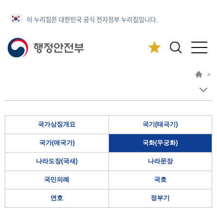
이 누리집은 대한민국 공식 전자정부 누리집입니다.
>
국가상징개요
국기(태극기)
국가(애국가)
국화(무궁화)
나라도장(국새)
나라문장
국민의례
국호
연호
정부기