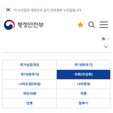
이 누리집은 대한민국 공식 전자정부 누리집입니다.
>
국가상징개요
국기(태극기)
국가(애국가)
국화(무궁화)
나라도장(국새)
나라문장
국민의례
국호
연호
정부기