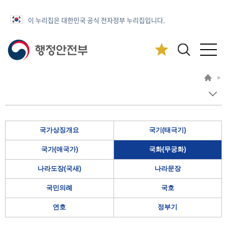
이 누리집은 대한민국 공식 전자정부 누리집입니다.
>
국가상징개요
국기(태극기)
국가(애국가)
국화(무궁화)
나라도장(국새)
나라문장
국민의례
국호
연호
정부기