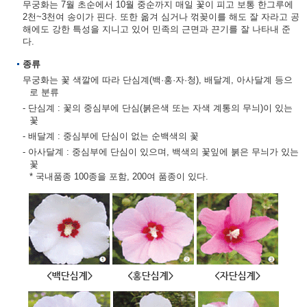
무궁화는 7월 초순에서 10월 중순까지 매일 꽃이 피고 보통 한그루에
2천~3천여 송이가 핀다. 또한 옮겨 심거나 꺾꽂이를 해도 잘 자라고 공
해에도 강한 특성을 지니고 있어 민족의 근면과 끈기를 잘 나타내 준
다.
종류
무궁화는 꽃 색깔에 따라 단심계(백·홍·자·청), 배달계, 아사달계 등으
로 분류
- 단심계 : 꽃의 중심부에 단심(붉은색 또는 자색 계통의 무늬)이 있는
꽃
- 배달계 : 중심부에 단심이 없는 순백색의 꽃
- 아사달계 : 중심부에 단심이 있으며, 백색의 꽃잎에 붉은 무늬가 있는
꽃
* 국내품종 100종을 포함, 200여 품종이 있다.