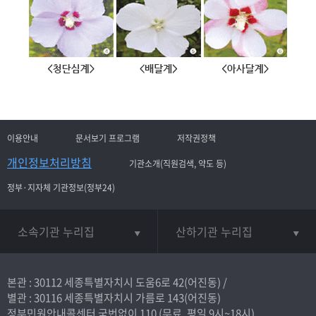
이용안내
문서보기 프로그램
저작권정책
개인정보처리방침
기관소개(직원검색, 약도 등)
정부·지자체 기관정보(정부24)
소속기관 누리집
산하기관 누리집
본관 : 30112 세종특별자치시 도움6로 42(어진동) /
별관 : 30116 세종특별자치시 가름로 143(어진동)
정부민원안내콜센터 국번없이
110
(무료, 평일 9시~18시)