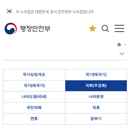
이 누리집은 대한민국 공식 전자정부 누리집입니다.
>
국가상징개요
국기(태극기)
국가(애국가)
국화(무궁화)
나라도장(국새)
나라문장
국민의례
국호
연호
정부기