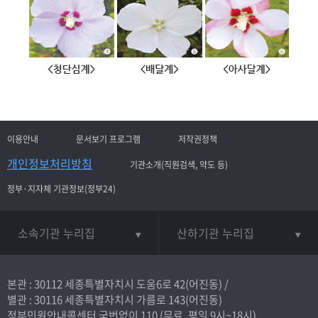
이용안내
문서보기 프로그램
저작권정책
개인정보처리방침
기관소개(직원검색, 약도 등)
정부·지자체 기관정보(정부24)
소속기관 누리집
산하기관 누리집
본관 : 30112 세종특별자치시 도움6로 42(어진동) /
별관 : 30116 세종특별자치시 가름로 143(어진동)
정부민원안내콜센터 국번없이
110
(무료, 평일 9시~18시)