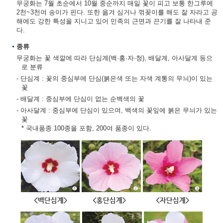
무궁화는 7월 초순에서 10월 중순까지 매일 꽃이 피고 보통 한그루에
2천~3천여 송이가 핀다. 또한 옮겨 심거나 꺾꽂이를 해도 잘 자라고 공
해에도 강한 특성을 지니고 있어 민족의 근면과 끈기를 잘 나타내 준
다.
종류
무궁화는 꽃 색깔에 따라 단심계(백·홍·자·청), 배달계, 아사달계 등으
로 분류
- 단심계 : 꽃의 중심부에 단심(붉은색 또는 자색 계통의 무늬)이 있는
꽃
- 배달계 : 중심부에 단심이 없는 순백색의 꽃
- 아사달계 : 중심부에 단심이 있으며, 백색의 꽃잎에 붉은 무늬가 있는
꽃
* 국내품종 100종을 포함, 200여 품종이 있다.