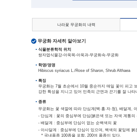
나라꽃 무궁화의 내력
무궁화 자세히 알아보기
식물분류학적 위치
쌍자엽식물강-아욱목-아욱과-무궁화속-무궁화
학명/영명
Hibiscus syriacus L./Rose of Sharon, Shrub Althaea
특징
무궁화는 7월 초순에서 10월 중순까지 매일 꽃이 피고 
강한 특성을 지니고 있어 민족의 근면과 끈기를 잘 나타
종류
무궁화는 꽃 색깔에 따라 단심계(백·홍·자·청), 배달계,
- 단심계 : 꽃의 중심부에 단심(붉은색 또는 자색 계통의 
- 배달계 : 중심부에 단심이 없는 순백색의 꽃
- 아사달계 : 중심부에 단심이 있으며, 백색의 꽃잎에 붉
* 국내품종 100종을 포함, 200여 품종이 있다.