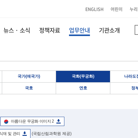
ENGLISH
어린이
누리
뉴스 · 소식
정책자료
업무안내
기관소개
국가(애국가)
국화(무궁화)
나라도장
국호
연호
정
아름다운 무궁화 이미지 2
식재 및 관리
(국립산림과학원 제공)