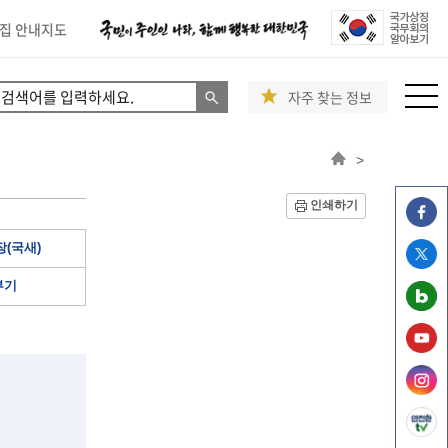
집 안내지도
자주 찾는 정보
>
인쇄하기
(국새)
부기