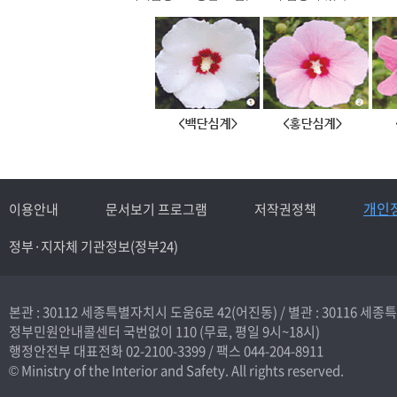
개인
이용안내
문서보기 프로그램
저작권정책
정부·지자체 기관정보(정부24)
본관 : 30112 세종특별자치시 도움6로 42(어진동) /
별관 : 30116 세
정부민원안내콜센터 국번없이
110
(무료, 평일 9시~18시)
행정안전부 대표전화
02-2100-3399
/ 팩스 044-204-8911
© Ministry of the Interior and Safety. All rights reserved.