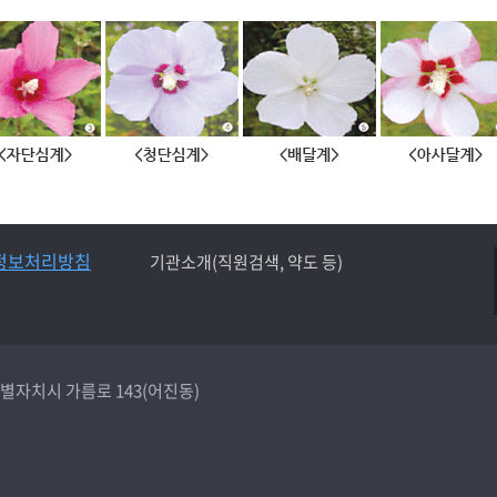
정보처리방침
기관소개(직원검색, 약도 등)
종특별자치시 가름로 143(어진동)