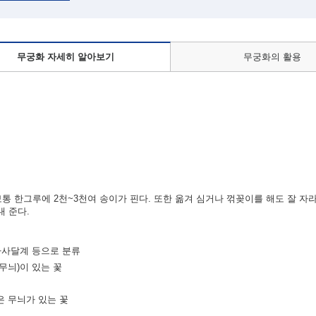
무궁화 자세히 알아보기
무궁화의 활용
보통 한그루에 2천~3천여 송이가 핀다. 또한 옮겨 심거나 꺾꽂이를 해도 잘 자
내 준다.
 아사달계 등으로 분류
무늬)이 있는 꽃
은 무늬가 있는 꽃