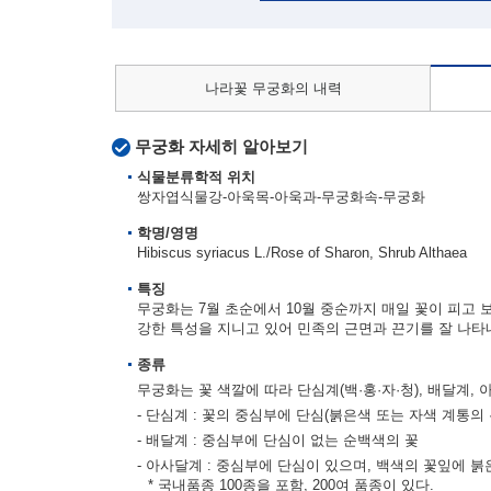
나라꽃 무궁화의 내력
무궁화 자세히 알아보기
식물분류학적 위치
쌍자엽식물강-아욱목-아욱과-무궁화속-무궁화
학명/영명
Hibiscus syriacus L./Rose of Sharon, Shrub Althaea
특징
무궁화는 7월 초순에서 10월 중순까지 매일 꽃이 피고 
강한 특성을 지니고 있어 민족의 근면과 끈기를 잘 나타
종류
무궁화는 꽃 색깔에 따라 단심계(백·홍·자·청), 배달계,
- 단심계 : 꽃의 중심부에 단심(붉은색 또는 자색 계통의 
- 배달계 : 중심부에 단심이 없는 순백색의 꽃
- 아사달계 : 중심부에 단심이 있으며, 백색의 꽃잎에 붉
* 국내품종 100종을 포함, 200여 품종이 있다.