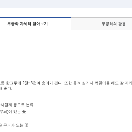
무궁화 자세히 알아보기
무궁화의 활용
보통 한그루에 2천~3천여 송이가 핀다. 또한 옮겨 심거나 꺾꽂이를 해도 잘 자
내 준다.
 아사달계 등으로 분류
무늬)이 있는 꽃
은 무늬가 있는 꽃