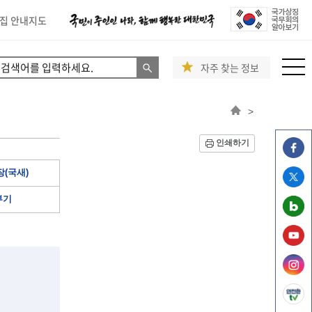
집 안내지도
자주 찾는 정보
>
인쇄하기
(국새)
부기