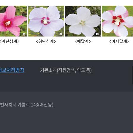
정보처리방침
기관소개(직원검색, 약도 등)
종특별자치시 가름로 143(어진동)