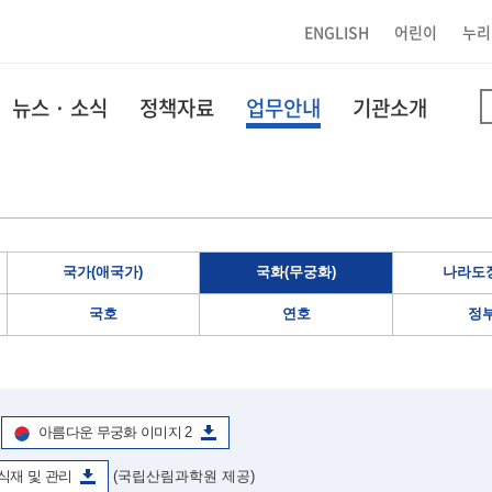
ENGLISH
어린이
누리
뉴스 · 소식
정책자료
업무안내
기관소개
국가(애국가)
국화(무궁화)
나라도장
국호
연호
정
아름다운 무궁화 이미지 2
식재 및 관리
(국립산림과학원 제공)