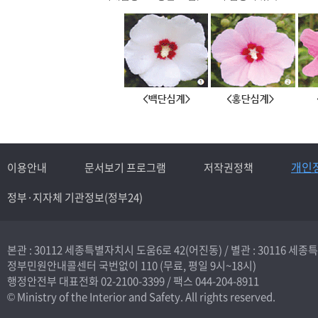
개인
이용안내
문서보기 프로그램
저작권정책
정부·지자체 기관정보(정부24)
본관 : 30112 세종특별자치시 도움6로 42(어진동) /
별관 : 30116 세
정부민원안내콜센터 국번없이
110
(무료, 평일 9시~18시)
행정안전부 대표전화
02-2100-3399
/ 팩스 044-204-8911
© Ministry of the Interior and Safety. All rights reserved.