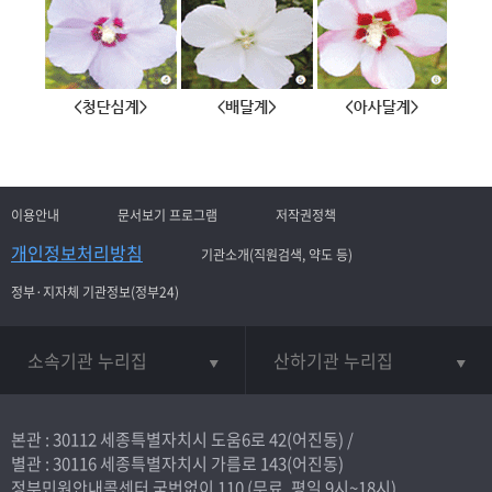
이용안내
문서보기 프로그램
저작권정책
개인정보처리방침
기관소개(직원검색, 약도 등)
정부·지자체 기관정보(정부24)
소속기관 누리집
산하기관 누리집
본관 : 30112 세종특별자치시 도움6로 42(어진동) /
별관 : 30116 세종특별자치시 가름로 143(어진동)
정부민원안내콜센터 국번없이
110
(무료, 평일 9시~18시)