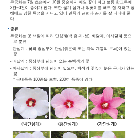
무궁화는 7월 초순에서 10월 중순까지 매일 꽃이 피고 보통 한그루에
2천~3천여 송이가 핀다. 또한 옮겨 심거나 꺾꽂이를 해도 잘 자라고 공
해에도 강한 특성을 지니고 있어 민족의 근면과 끈기를 잘 나타내 준
다.
종류
무궁화는 꽃 색깔에 따라 단심계(백·홍·자·청), 배달계, 아사달계 등으
로 분류
- 단심계 : 꽃의 중심부에 단심(붉은색 또는 자색 계통의 무늬)이 있는
꽃
- 배달계 : 중심부에 단심이 없는 순백색의 꽃
- 아사달계 : 중심부에 단심이 있으며, 백색의 꽃잎에 붉은 무늬가 있는
꽃
* 국내품종 100종을 포함, 200여 품종이 있다.