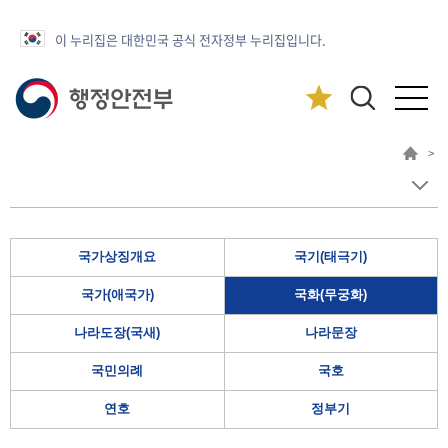
이 누리집은 대한민국 공식 전자정부 누리집입니다.
>
국가상징개요
국기(태극기)
국가(애국가)
국화(무궁화)
나라도장(국새)
나라문장
국민의례
국호
연호
정부기