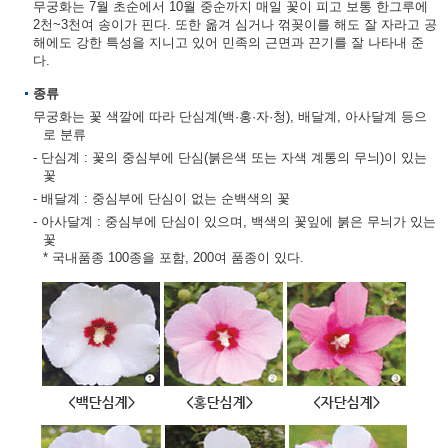
무궁화는 7월 초순에서 10월 중순까지 매일 꽃이 피고 보통 한그루에
2천~3천여 송이가 핀다. 또한 옮겨 심거나 꺾꽂이를 해도 잘 자라고 공
해에도 강한 특성을 지니고 있어 민족의 근면과 끈기를 잘 나타내 준
다.
종류
무궁화는 꽃 색깔에 따라 단심계(백·홍·자·청), 배달계, 아사달계 등으
로 분류
- 단심계 : 꽃의 중심부에 단심(붉은색 또는 자색 계통의 무늬)이 있는
꽃
- 배달계 : 중심부에 단심이 없는 순백색의 꽃
- 아사달계 : 중심부에 단심이 있으며, 백색의 꽃잎에 붉은 무늬가 있는
꽃
* 국내품종 100종을 포함, 200여 품종이 있다.