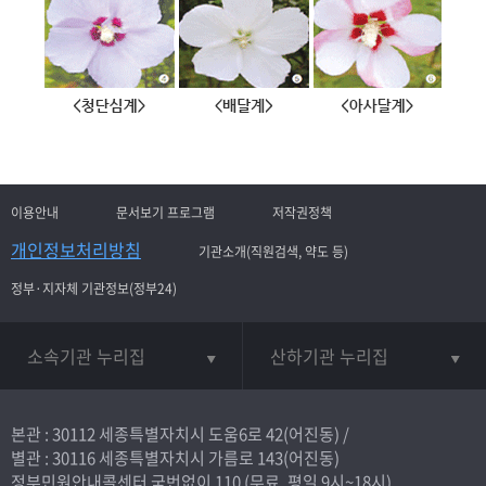
이용안내
문서보기 프로그램
저작권정책
개인정보처리방침
기관소개(직원검색, 약도 등)
정부·지자체 기관정보(정부24)
소속기관 누리집
산하기관 누리집
본관 : 30112 세종특별자치시 도움6로 42(어진동) /
별관 : 30116 세종특별자치시 가름로 143(어진동)
정부민원안내콜센터 국번없이
110
(무료, 평일 9시~18시)