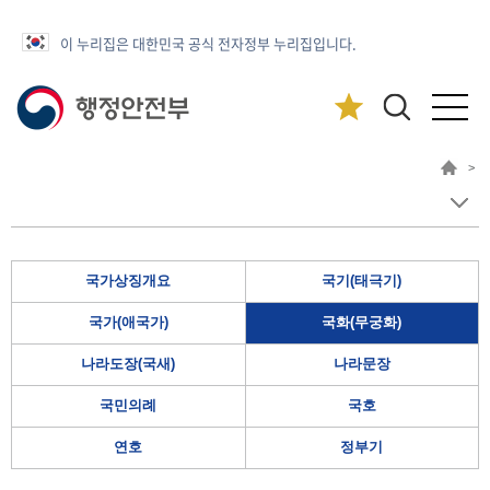
이 누리집은 대한민국 공식 전자정부 누리집입니다.
>
국가상징개요
국기(태극기)
국가(애국가)
국화(무궁화)
나라도장(국새)
나라문장
국민의례
국호
연호
정부기