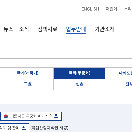
ENGLISH
어린이
누리
뉴스 · 소식
정책자료
업무안내
기관소개
국가(애국가)
국화(무궁화)
나라도장
국호
연호
정
아름다운 무궁화 이미지 2
식재 및 관리
(국립산림과학원 제공)