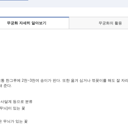
무궁화 자세히 알아보기
무궁화의 활용
보통 한그루에 2천~3천여 송이가 핀다. 또한 옮겨 심거나 꺾꽂이를 해도 잘 자
내 준다.
 아사달계 등으로 분류
무늬)이 있는 꽃
은 무늬가 있는 꽃