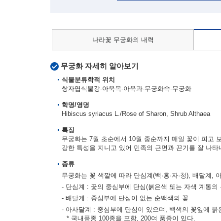
나라꽃 무궁화의 내력
무궁화 자세히 알아보기
식물분류학적 위치
쌍자엽식물강-아욱목-아욱과-무궁화속-무궁화
학명/영명
Hibiscus syriacus L./Rose of Sharon, Shrub Althaea
특징
무궁화는 7월 초순에서 10월 중순까지 매일 꽃이 피고 
강한 특성을 지니고 있어 민족의 근면과 끈기를 잘 나타
종류
무궁화는 꽃 색깔에 따라 단심계(백·홍·자·청), 배달계,
- 단심계 : 꽃의 중심부에 단심(붉은색 또는 자색 계통의 
- 배달계 : 중심부에 단심이 없는 순백색의 꽃
- 아사달계 : 중심부에 단심이 있으며, 백색의 꽃잎에 붉
* 국내품종 100종을 포함, 200여 품종이 있다.