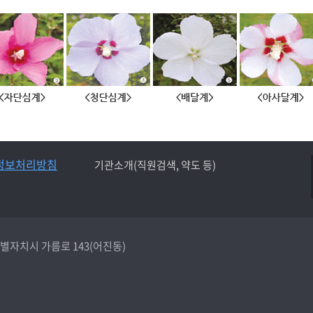
정보처리방침
기관소개(직원검색, 약도 등)
종특별자치시 가름로 143(어진동)