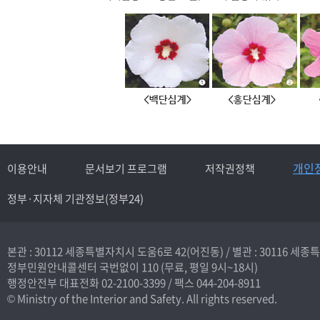
개인
이용안내
문서보기 프로그램
저작권정책
정부·지자체 기관정보(정부24)
본관 : 30112 세종특별자치시 도움6로 42(어진동) /
별관 : 30116 세
정부민원안내콜센터 국번없이
110
(무료, 평일 9시~18시)
행정안전부 대표전화
02-2100-3399
/ 팩스 044-204-8911
© Ministry of the Interior and Safety. All rights reserved.