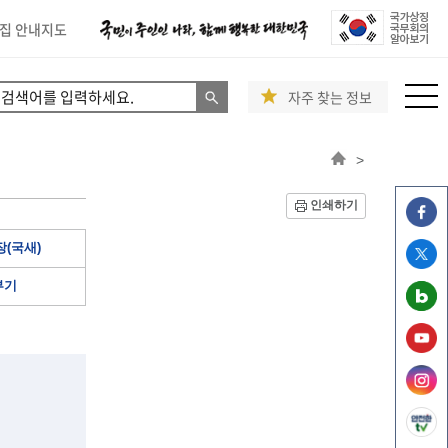
집 안내지도
자주 찾는 정보
>
인쇄하기
(국새)
부기