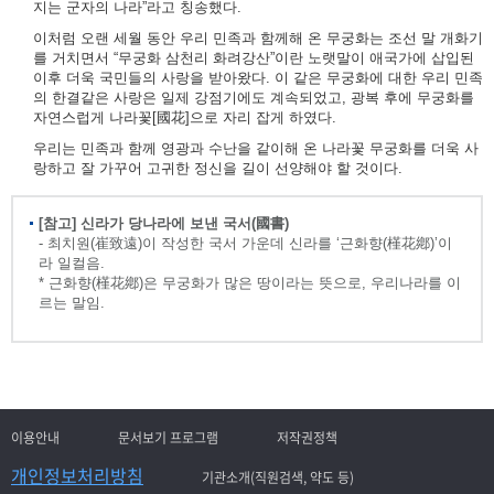
지는 군자의 나라”라고 칭송했다.
이처럼 오랜 세월 동안 우리 민족과 함께해 온 무궁화는 조선 말 개화기
를 거치면서 “무궁화 삼천리 화려강산”이란 노랫말이 애국가에 삽입된
이후 더욱 국민들의 사랑을 받아왔다. 이 같은 무궁화에 대한 우리 민족
의 한결같은 사랑은 일제 강점기에도 계속되었고, 광복 후에 무궁화를
자연스럽게 나라꽃[國花]으로 자리 잡게 하였다.
우리는 민족과 함께 영광과 수난을 같이해 온 나라꽃 무궁화를 더욱 사
랑하고 잘 가꾸어 고귀한 정신을 길이 선양해야 할 것이다.
[참고] 신라가 당나라에 보낸 국서(國書)
- 최치원(崔致遠)이 작성한 국서 가운데 신라를 ‘근화향(槿花鄕)’이
라 일컬음.
* 근화향(槿花鄕)은 무궁화가 많은 땅이라는 뜻으로, 우리나라를 이
르는 말임.
이용안내
문서보기 프로그램
저작권정책
개인정보처리방침
기관소개(직원검색, 약도 등)