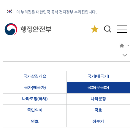
이 누리집은 대한민국 공식 전자정부 누리집입니다.
>
국가상징개요
국기(태극기)
국가(애국가)
국화(무궁화)
나라도장(국새)
나라문장
국민의례
국호
연호
정부기