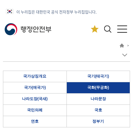
이 누리집은 대한민국 공식 전자정부 누리집입니다.
>
국가상징개요
국기(태극기)
국가(애국가)
국화(무궁화)
나라도장(국새)
나라문장
국민의례
국호
연호
정부기