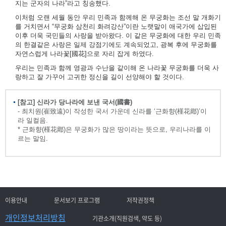
지는 군자의 나라”라고 칭송했다.
이처럼 오랜 세월 동안 우리 민족과 함께해 온 무궁화는 조선 말 개화기
를 거치면서 “무궁화 삼천리 화려강산”이란 노랫말이 애국가에 삽입된
이후 더욱 국민들의 사랑을 받아왔다. 이 같은 무궁화에 대한 우리 민족
의 한결같은 사랑은 일제 강점기에도 계속되었고, 광복 후에 무궁화를
자연스럽게 나라꽃[國花]으로 자리 잡게 하였다.
우리는 민족과 함께 영광과 수난을 같이해 온 나라꽃 무궁화를 더욱 사
랑하고 잘 가꾸어 고귀한 정신을 길이 선양해야 할 것이다.
[참고] 신라가 당나라에 보낸 국서(國書)
- 최치원(崔致遠)이 작성한 국서 가운데 신라를 ‘근화향(槿花鄕)’이
라 일컬음.
* 근화향(槿花鄕)은 무궁화가 많은 땅이라는 뜻으로, 우리나라를 이
르는 말임.
이용안내
문서보기 프로그램
저작권정책
개인정보처리방침
기관소개(직원검색, 약도 등)