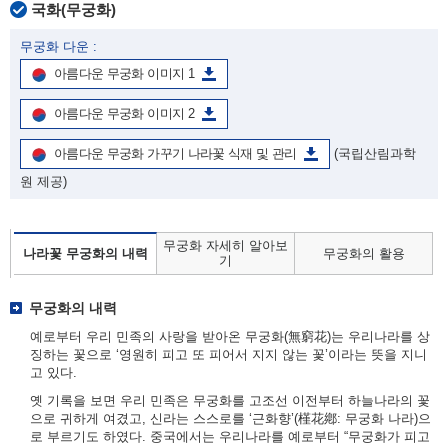
국화(무궁화)
무궁화 다운 :
아름다운 무궁화 이미지 1
아름다운 무궁화 이미지 2
아름다운 무궁화 가꾸기 나라꽃 식재 및 관리
(국립산림과학
원 제공)
무궁화 자세히 알아보
나라꽃 무궁화의 내력
무궁화의 활용
기
무궁화의 내력
예로부터 우리 민족의 사랑을 받아온 무궁화(無窮花)는 우리나라를 상
징하는 꽃으로 ‘영원히 피고 또 피어서 지지 않는 꽃’이라는 뜻을 지니
고 있다.
옛 기록을 보면 우리 민족은 무궁화를 고조선 이전부터 하늘나라의 꽃
으로 귀하게 여겼고, 신라는 스스로를 ‘근화향’(槿花鄕: 무궁화 나라)으
로 부르기도 하였다. 중국에서는 우리나라를 예로부터 “무궁화가 피고