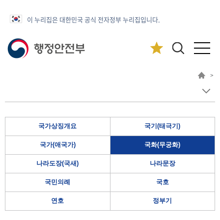
이 누리집은 대한민국 공식 전자정부 누리집입니다.
>
국가상징개요
국기(태극기)
국가(애국가)
국화(무궁화)
나라도장(국새)
나라문장
국민의례
국호
연호
정부기