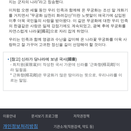
지는 군자의 나라”라고 칭송했다.
이처럼 오랜 세월 동안 우리 민족과 함께해 온 무궁화는 조선 말 개화기
를 거치면서 “무궁화 삼천리 화려강산”이란 노랫말이 애국가에 삽입된
이후 더욱 국민들의 사랑을 받아왔다. 이 같은 무궁화에 대한 우리 민족
의 한결같은 사랑은 일제 강점기에도 계속되었고, 광복 후에 무궁화를
자연스럽게 나라꽃[國花]으로 자리 잡게 하였다.
우리는 민족과 함께 영광과 수난을 같이해 온 나라꽃 무궁화를 더욱 사
랑하고 잘 가꾸어 고귀한 정신을 길이 선양해야 할 것이다.
[참고] 신라가 당나라에 보낸 국서(國書)
- 최치원(崔致遠)이 작성한 국서 가운데 신라를 ‘근화향(槿花鄕)’이
라 일컬음.
* 근화향(槿花鄕)은 무궁화가 많은 땅이라는 뜻으로, 우리나라를 이
르는 말임.
이용안내
문서보기 프로그램
저작권정책
개인정보처리방침
기관소개(직원검색, 약도 등)