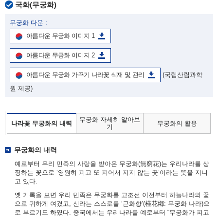
국화(무궁화)
무궁화 다운 :
아름다운 무궁화 이미지 1
아름다운 무궁화 이미지 2
아름다운 무궁화 가꾸기 나라꽃 식재 및 관리
(국립산림과학
원 제공)
무궁화 자세히 알아보
나라꽃 무궁화의 내력
무궁화의 활용
기
무궁화의 내력
예로부터 우리 민족의 사랑을 받아온 무궁화(無窮花)는 우리나라를 상
징하는 꽃으로 ‘영원히 피고 또 피어서 지지 않는 꽃’이라는 뜻을 지니
고 있다.
옛 기록을 보면 우리 민족은 무궁화를 고조선 이전부터 하늘나라의 꽃
으로 귀하게 여겼고, 신라는 스스로를 ‘근화향’(槿花鄕: 무궁화 나라)으
로 부르기도 하였다. 중국에서는 우리나라를 예로부터 “무궁화가 피고