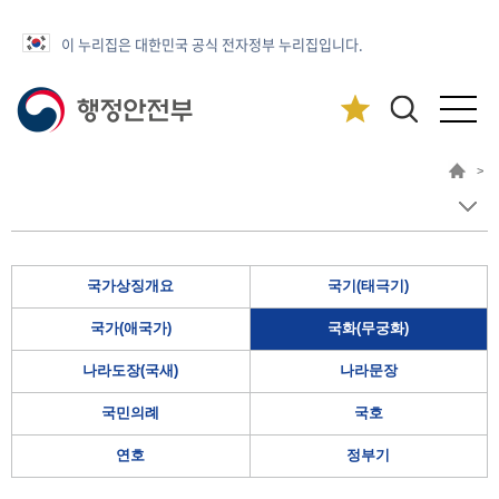
이 누리집은 대한민국 공식 전자정부 누리집입니다.
>
국가상징개요
국기(태극기)
국가(애국가)
국화(무궁화)
나라도장(국새)
나라문장
국민의례
국호
연호
정부기