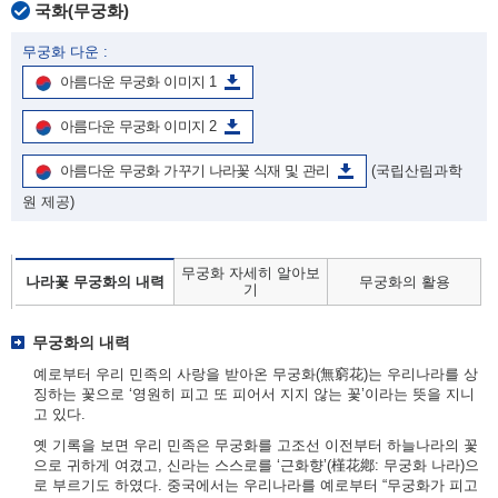
국화(무궁화)
무궁화 다운 :
아름다운 무궁화 이미지 1
아름다운 무궁화 이미지 2
아름다운 무궁화 가꾸기 나라꽃 식재 및 관리
(국립산림과학
원 제공)
무궁화 자세히 알아보
나라꽃 무궁화의 내력
무궁화의 활용
기
무궁화의 내력
예로부터 우리 민족의 사랑을 받아온 무궁화(無窮花)는 우리나라를 상
징하는 꽃으로 ‘영원히 피고 또 피어서 지지 않는 꽃’이라는 뜻을 지니
고 있다.
옛 기록을 보면 우리 민족은 무궁화를 고조선 이전부터 하늘나라의 꽃
으로 귀하게 여겼고, 신라는 스스로를 ‘근화향’(槿花鄕: 무궁화 나라)으
로 부르기도 하였다. 중국에서는 우리나라를 예로부터 “무궁화가 피고