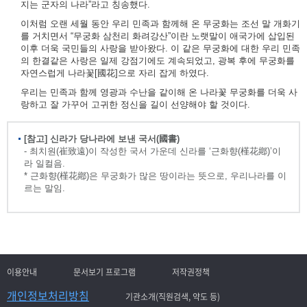
지는 군자의 나라”라고 칭송했다.
이처럼 오랜 세월 동안 우리 민족과 함께해 온 무궁화는 조선 말 개화기
를 거치면서 “무궁화 삼천리 화려강산”이란 노랫말이 애국가에 삽입된
이후 더욱 국민들의 사랑을 받아왔다. 이 같은 무궁화에 대한 우리 민족
의 한결같은 사랑은 일제 강점기에도 계속되었고, 광복 후에 무궁화를
자연스럽게 나라꽃[國花]으로 자리 잡게 하였다.
우리는 민족과 함께 영광과 수난을 같이해 온 나라꽃 무궁화를 더욱 사
랑하고 잘 가꾸어 고귀한 정신을 길이 선양해야 할 것이다.
[참고] 신라가 당나라에 보낸 국서(國書)
- 최치원(崔致遠)이 작성한 국서 가운데 신라를 ‘근화향(槿花鄕)’이
라 일컬음.
* 근화향(槿花鄕)은 무궁화가 많은 땅이라는 뜻으로, 우리나라를 이
르는 말임.
이용안내
문서보기 프로그램
저작권정책
개인정보처리방침
기관소개(직원검색, 약도 등)