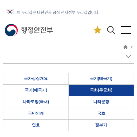
이 누리집은 대한민국 공식 전자정부 누리집입니다.
>
국가상징개요
국기(태극기)
국가(애국가)
국화(무궁화)
나라도장(국새)
나라문장
국민의례
국호
연호
정부기