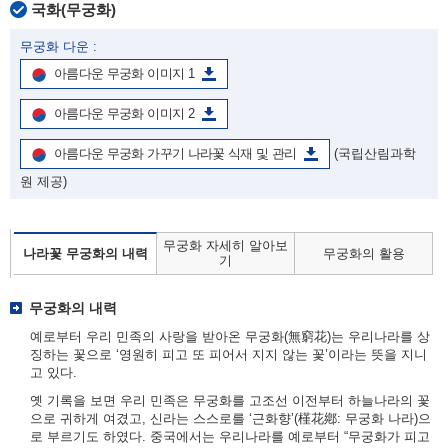
국화(무궁화)
무궁화 다운 :
아름다운 무궁화 이미지 1
아름다운 무궁화 이미지 2
아름다운 무궁화 가꾸기 나라꽃 식재 및 관리
(국립산림과학
원 제공)
무궁화 자세히 알아보
나라꽃 무궁화의 내력
무궁화의 활용
기
무궁화의 내력
예로부터 우리 민족의 사랑을 받아온 무궁화(無窮花)는 우리나라를 상
징하는 꽃으로 ‘영원히 피고 또 피어서 지지 않는 꽃’이라는 뜻을 지니
고 있다.
옛 기록을 보면 우리 민족은 무궁화를 고조선 이전부터 하늘나라의 꽃
으로 귀하게 여겼고, 신라는 스스로를 ‘근화향’(槿花鄕: 무궁화 나라)으
로 부르기도 하였다. 중국에서는 우리나라를 예로부터 “무궁화가 피고