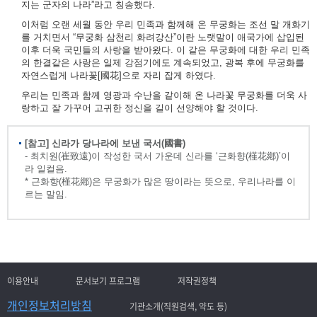
지는 군자의 나라”라고 칭송했다.
이처럼 오랜 세월 동안 우리 민족과 함께해 온 무궁화는 조선 말 개화기
를 거치면서 “무궁화 삼천리 화려강산”이란 노랫말이 애국가에 삽입된
이후 더욱 국민들의 사랑을 받아왔다. 이 같은 무궁화에 대한 우리 민족
의 한결같은 사랑은 일제 강점기에도 계속되었고, 광복 후에 무궁화를
자연스럽게 나라꽃[國花]으로 자리 잡게 하였다.
우리는 민족과 함께 영광과 수난을 같이해 온 나라꽃 무궁화를 더욱 사
랑하고 잘 가꾸어 고귀한 정신을 길이 선양해야 할 것이다.
[참고] 신라가 당나라에 보낸 국서(國書)
- 최치원(崔致遠)이 작성한 국서 가운데 신라를 ‘근화향(槿花鄕)’이
라 일컬음.
* 근화향(槿花鄕)은 무궁화가 많은 땅이라는 뜻으로, 우리나라를 이
르는 말임.
이용안내
문서보기 프로그램
저작권정책
개인정보처리방침
기관소개(직원검색, 약도 등)