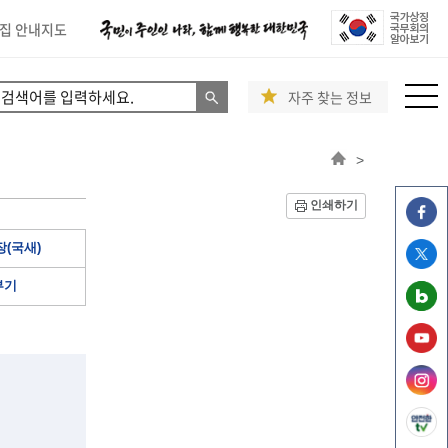
집 안내지도
자주 찾는 정보
>
인쇄하기
(국새)
부기