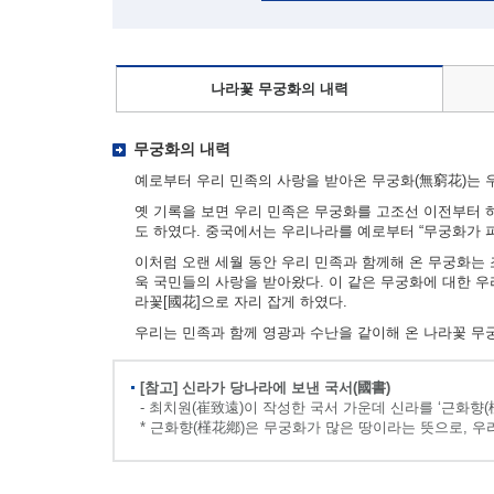
나라꽃 무궁화의 내력
무궁화의 내력
예로부터 우리 민족의 사랑을 받아온 무궁화(無窮花)는 우
옛 기록을 보면 우리 민족은 무궁화를 고조선 이전부터 하
도 하였다. 중국에서는 우리나라를 예로부터 “무궁화가 
이처럼 오랜 세월 동안 우리 민족과 함께해 온 무궁화는
욱 국민들의 사랑을 받아왔다. 이 같은 무궁화에 대한 
라꽃[國花]으로 자리 잡게 하였다.
우리는 민족과 함께 영광과 수난을 같이해 온 나라꽃 무
[참고] 신라가 당나라에 보낸 국서(國書)
- 최치원(崔致遠)이 작성한 국서 가운데 신라를 ‘근화향(
* 근화향(槿花鄕)은 무궁화가 많은 땅이라는 뜻으로, 우