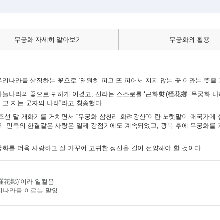
무궁화 자세히 알아보기
무궁화의 활용
리나라를 상징하는 꽃으로 ‘영원히 피고 또 피어서 지지 않는 꽃’이라는 뜻을 
늘나라의 꽃으로 귀하게 여겼고, 신라는 스스로를 ‘근화향’(槿花鄕: 무궁화 나
피고 지는 군자의 나라”라고 칭송했다.
 조선 말 개화기를 거치면서 “무궁화 삼천리 화려강산”이란 노랫말이 애국가에 
우리 민족의 한결같은 사랑은 일제 강점기에도 계속되었고, 광복 후에 무궁화를
궁화를 더욱 사랑하고 잘 가꾸어 고귀한 정신을 길이 선양해야 할 것이다.
槿花鄕)’이라 일컬음.
리나라를 이르는 말임.