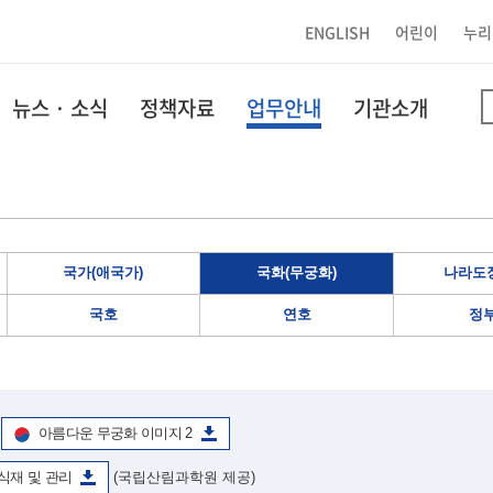
ENGLISH
어린이
누리
뉴스 · 소식
정책자료
업무안내
기관소개
국가(애국가)
국화(무궁화)
나라도장
국호
연호
정
아름다운 무궁화 이미지 2
식재 및 관리
(국립산림과학원 제공)