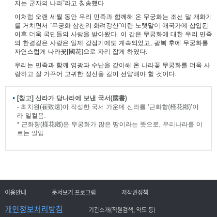
지는 군자의 나라”라고 칭송했다.
이처럼 오랜 세월 동안 우리 민족과 함께해 온 무궁화는 조선 말 개화기
를 거치면서 “무궁화 삼천리 화려강산”이란 노랫말이 애국가에 삽입된
이후 더욱 국민들의 사랑을 받아왔다. 이 같은 무궁화에 대한 우리 민족
의 한결같은 사랑은 일제 강점기에도 계속되었고, 광복 후에 무궁화를
자연스럽게 나라꽃[國花]으로 자리 잡게 하였다.
우리는 민족과 함께 영광과 수난을 같이해 온 나라꽃 무궁화를 더욱 사
랑하고 잘 가꾸어 고귀한 정신을 길이 선양해야 할 것이다.
[참고] 신라가 당나라에 보낸 국서(國書)
- 최치원(崔致遠)이 작성한 국서 가운데 신라를 ‘근화향(槿花鄕)’이
라 일컬음.
* 근화향(槿花鄕)은 무궁화가 많은 땅이라는 뜻으로, 우리나라를 이
르는 말임.
이용안내
문서보기 프로그램
저작권정책
개인정보처리방침
기관소개(직원검색, 약도 등)