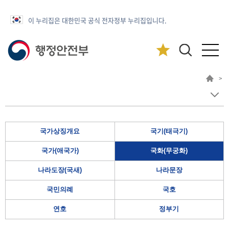
이 누리집은 대한민국 공식 전자정부 누리집입니다.
>
국가상징개요
국기(태극기)
국가(애국가)
국화(무궁화)
나라도장(국새)
나라문장
국민의례
국호
연호
정부기