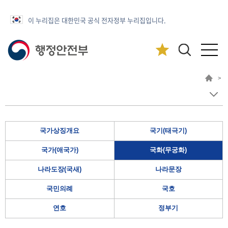
이 누리집은 대한민국 공식 전자정부 누리집입니다.
>
국가상징개요
국기(태극기)
국가(애국가)
국화(무궁화)
나라도장(국새)
나라문장
국민의례
국호
연호
정부기