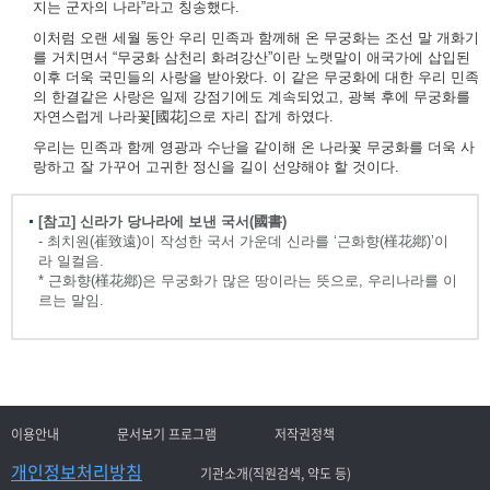
지는 군자의 나라”라고 칭송했다.
이처럼 오랜 세월 동안 우리 민족과 함께해 온 무궁화는 조선 말 개화기
를 거치면서 “무궁화 삼천리 화려강산”이란 노랫말이 애국가에 삽입된
이후 더욱 국민들의 사랑을 받아왔다. 이 같은 무궁화에 대한 우리 민족
의 한결같은 사랑은 일제 강점기에도 계속되었고, 광복 후에 무궁화를
자연스럽게 나라꽃[國花]으로 자리 잡게 하였다.
우리는 민족과 함께 영광과 수난을 같이해 온 나라꽃 무궁화를 더욱 사
랑하고 잘 가꾸어 고귀한 정신을 길이 선양해야 할 것이다.
[참고] 신라가 당나라에 보낸 국서(國書)
- 최치원(崔致遠)이 작성한 국서 가운데 신라를 ‘근화향(槿花鄕)’이
라 일컬음.
* 근화향(槿花鄕)은 무궁화가 많은 땅이라는 뜻으로, 우리나라를 이
르는 말임.
이용안내
문서보기 프로그램
저작권정책
개인정보처리방침
기관소개(직원검색, 약도 등)