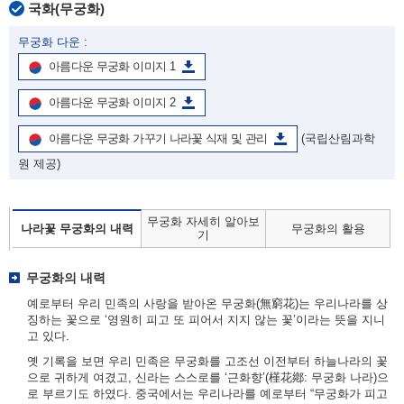
국화(무궁화)
무궁화 다운 :
아름다운 무궁화 이미지 1
아름다운 무궁화 이미지 2
아름다운 무궁화 가꾸기 나라꽃 식재 및 관리
(국립산림과학
원 제공)
무궁화 자세히 알아보
나라꽃 무궁화의 내력
무궁화의 활용
기
무궁화의 내력
예로부터 우리 민족의 사랑을 받아온 무궁화(無窮花)는 우리나라를 상
징하는 꽃으로 ‘영원히 피고 또 피어서 지지 않는 꽃’이라는 뜻을 지니
고 있다.
옛 기록을 보면 우리 민족은 무궁화를 고조선 이전부터 하늘나라의 꽃
으로 귀하게 여겼고, 신라는 스스로를 ‘근화향’(槿花鄕: 무궁화 나라)으
로 부르기도 하였다. 중국에서는 우리나라를 예로부터 “무궁화가 피고