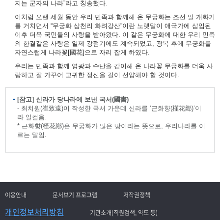
지는 군자의 나라”라고 칭송했다.
이처럼 오랜 세월 동안 우리 민족과 함께해 온 무궁화는 조선 말 개화기
를 거치면서 “무궁화 삼천리 화려강산”이란 노랫말이 애국가에 삽입된
이후 더욱 국민들의 사랑을 받아왔다. 이 같은 무궁화에 대한 우리 민족
의 한결같은 사랑은 일제 강점기에도 계속되었고, 광복 후에 무궁화를
자연스럽게 나라꽃[國花]으로 자리 잡게 하였다.
우리는 민족과 함께 영광과 수난을 같이해 온 나라꽃 무궁화를 더욱 사
랑하고 잘 가꾸어 고귀한 정신을 길이 선양해야 할 것이다.
[참고] 신라가 당나라에 보낸 국서(國書)
- 최치원(崔致遠)이 작성한 국서 가운데 신라를 ‘근화향(槿花鄕)’이
라 일컬음.
* 근화향(槿花鄕)은 무궁화가 많은 땅이라는 뜻으로, 우리나라를 이
르는 말임.
이용안내
문서보기 프로그램
저작권정책
개인정보처리방침
기관소개(직원검색, 약도 등)