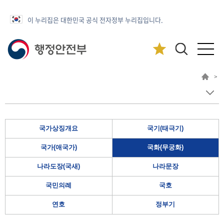
이 누리집은 대한민국 공식 전자정부 누리집입니다.
>
국가상징개요
국기(태극기)
국가(애국가)
국화(무궁화)
나라도장(국새)
나라문장
국민의례
국호
연호
정부기