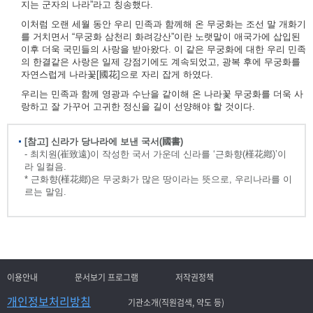
지는 군자의 나라”라고 칭송했다.
이처럼 오랜 세월 동안 우리 민족과 함께해 온 무궁화는 조선 말 개화기
를 거치면서 “무궁화 삼천리 화려강산”이란 노랫말이 애국가에 삽입된
이후 더욱 국민들의 사랑을 받아왔다. 이 같은 무궁화에 대한 우리 민족
의 한결같은 사랑은 일제 강점기에도 계속되었고, 광복 후에 무궁화를
자연스럽게 나라꽃[國花]으로 자리 잡게 하였다.
우리는 민족과 함께 영광과 수난을 같이해 온 나라꽃 무궁화를 더욱 사
랑하고 잘 가꾸어 고귀한 정신을 길이 선양해야 할 것이다.
[참고] 신라가 당나라에 보낸 국서(國書)
- 최치원(崔致遠)이 작성한 국서 가운데 신라를 ‘근화향(槿花鄕)’이
라 일컬음.
* 근화향(槿花鄕)은 무궁화가 많은 땅이라는 뜻으로, 우리나라를 이
르는 말임.
이용안내
문서보기 프로그램
저작권정책
개인정보처리방침
기관소개(직원검색, 약도 등)