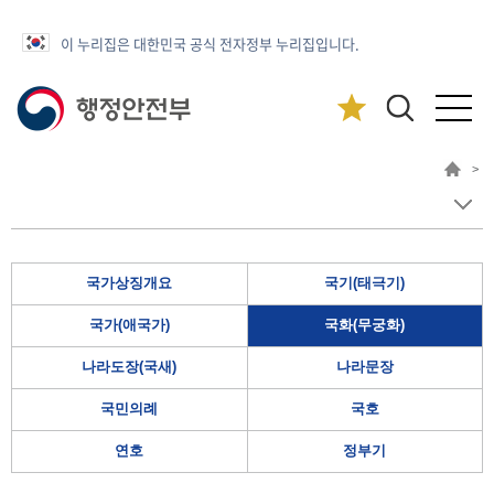
이 누리집은 대한민국 공식 전자정부 누리집입니다.
>
국가상징개요
국기(태극기)
국가(애국가)
국화(무궁화)
나라도장(국새)
나라문장
국민의례
국호
연호
정부기