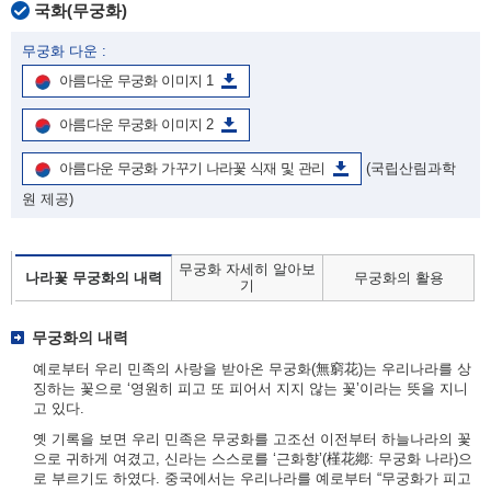
국화(무궁화)
무궁화 다운 :
아름다운 무궁화 이미지 1
아름다운 무궁화 이미지 2
아름다운 무궁화 가꾸기 나라꽃 식재 및 관리
(국립산림과학
원 제공)
무궁화 자세히 알아보
나라꽃 무궁화의 내력
무궁화의 활용
기
무궁화의 내력
예로부터 우리 민족의 사랑을 받아온 무궁화(無窮花)는 우리나라를 상
징하는 꽃으로 ‘영원히 피고 또 피어서 지지 않는 꽃’이라는 뜻을 지니
고 있다.
옛 기록을 보면 우리 민족은 무궁화를 고조선 이전부터 하늘나라의 꽃
으로 귀하게 여겼고, 신라는 스스로를 ‘근화향’(槿花鄕: 무궁화 나라)으
로 부르기도 하였다. 중국에서는 우리나라를 예로부터 “무궁화가 피고