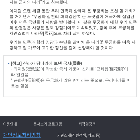
지는 군자의 나라”라고 칭송했다.
이처럼 오랜 세월 동안 우리 민족과 함께해 온 무궁화는 조선 말 개화기
를 거치면서 “무궁화 삼천리 화려강산”이란 노랫말이 애국가에 삽입된
이후 더욱 국민들의 사랑을 받아왔다. 이 같은 무궁화에 대한 우리 민족
의 한결같은 사랑은 일제 강점기에도 계속되었고, 광복 후에 무궁화를
자연스럽게 나라꽃[國花]으로 자리 잡게 하였다.
우리는 민족과 함께 영광과 수난을 같이해 온 나라꽃 무궁화를 더욱 사
랑하고 잘 가꾸어 고귀한 정신을 길이 선양해야 할 것이다.
[참고] 신라가 당나라에 보낸 국서(國書)
- 최치원(崔致遠)이 작성한 국서 가운데 신라를 ‘근화향(槿花鄕)’이
라 일컬음.
* 근화향(槿花鄕)은 무궁화가 많은 땅이라는 뜻으로, 우리나라를 이
르는 말임.
이용안내
문서보기 프로그램
저작권정책
개인정보처리방침
기관소개(직원검색, 약도 등)