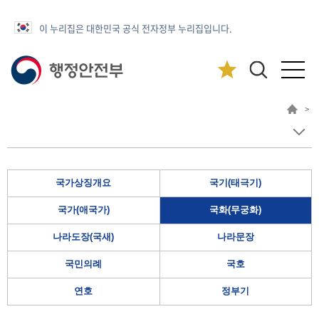
이 누리집은 대한민국 공식 전자정부 누리집입니다.
>
국가상징개요
국기(태극기)
국가(애국가)
국화(무궁화)
나라도장(국새)
나라문장
국민의례
국호
연호
정부기