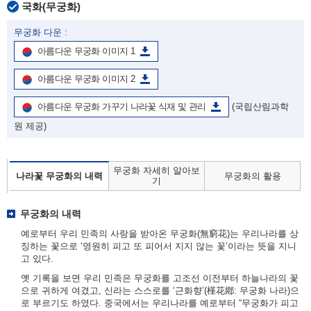
국화(무궁화)
무궁화 다운 :
아름다운 무궁화 이미지 1
아름다운 무궁화 이미지 2
아름다운 무궁화 가꾸기 나라꽃 식재 및 관리
(국립산림과학
원 제공)
무궁화 자세히 알아보
나라꽃 무궁화의 내력
무궁화의 활용
기
무궁화의 내력
예로부터 우리 민족의 사랑을 받아온 무궁화(無窮花)는 우리나라를 상
징하는 꽃으로 ‘영원히 피고 또 피어서 지지 않는 꽃’이라는 뜻을 지니
고 있다.
옛 기록을 보면 우리 민족은 무궁화를 고조선 이전부터 하늘나라의 꽃
으로 귀하게 여겼고, 신라는 스스로를 ‘근화향’(槿花鄕: 무궁화 나라)으
로 부르기도 하였다. 중국에서는 우리나라를 예로부터 “무궁화가 피고