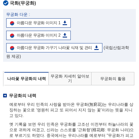
국화(무궁화)
무궁화 다운 :
아름다운 무궁화 이미지 1
아름다운 무궁화 이미지 2
아름다운 무궁화 가꾸기 나라꽃 식재 및 관리
(국립산림과학
원 제공)
무궁화 자세히 알아보
나라꽃 무궁화의 내력
무궁화의 활용
기
무궁화의 내력
예로부터 우리 민족의 사랑을 받아온 무궁화(無窮花)는 우리나라를 상
징하는 꽃으로 ‘영원히 피고 또 피어서 지지 않는 꽃’이라는 뜻을 지니
고 있다.
옛 기록을 보면 우리 민족은 무궁화를 고조선 이전부터 하늘나라의 꽃
으로 귀하게 여겼고, 신라는 스스로를 ‘근화향’(槿花鄕: 무궁화 나라)으
로 부르기도 하였다. 중국에서는 우리나라를 예로부터 “무궁화가 피고