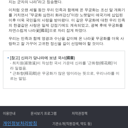
지는 군자의 나라”라고 칭송했다.
이처럼 오랜 세월 동안 우리 민족과 함께해 온 무궁화는 조선 말 개화기
를 거치면서 “무궁화 삼천리 화려강산”이란 노랫말이 애국가에 삽입된
이후 더욱 국민들의 사랑을 받아왔다. 이 같은 무궁화에 대한 우리 민족
의 한결같은 사랑은 일제 강점기에도 계속되었고, 광복 후에 무궁화를
자연스럽게 나라꽃[國花]으로 자리 잡게 하였다.
우리는 민족과 함께 영광과 수난을 같이해 온 나라꽃 무궁화를 더욱 사
랑하고 잘 가꾸어 고귀한 정신을 길이 선양해야 할 것이다.
[참고] 신라가 당나라에 보낸 국서(國書)
- 최치원(崔致遠)이 작성한 국서 가운데 신라를 ‘근화향(槿花鄕)’이
라 일컬음.
* 근화향(槿花鄕)은 무궁화가 많은 땅이라는 뜻으로, 우리나라를 이
르는 말임.
이용안내
문서보기 프로그램
저작권정책
개인정보처리방침
기관소개(직원검색, 약도 등)