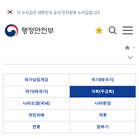
이 누리집은 대한민국 공식 전자정부 누리집입니다.
>
국가상징개요
국기(태극기)
국가(애국가)
국화(무궁화)
나라도장(국새)
나라문장
국민의례
국호
연호
정부기