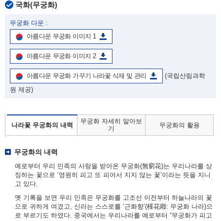
국화(무궁화)
무궁화 다운 :
아름다운 무궁화 이미지 1
아름다운 무궁화 이미지 2
아름다운 무궁화 가꾸기 나라꽃 식재 및 관리
(국립산림과학
원 제공)
무궁화 자세히 알아보
나라꽃 무궁화의 내력
무궁화의 활용
기
무궁화의 내력
예로부터 우리 민족의 사랑을 받아온 무궁화(無窮花)는 우리나라를 상
징하는 꽃으로 ‘영원히 피고 또 피어서 지지 않는 꽃’이라는 뜻을 지니
고 있다.
옛 기록을 보면 우리 민족은 무궁화를 고조선 이전부터 하늘나라의 꽃
으로 귀하게 여겼고, 신라는 스스로를 ‘근화향’(槿花鄕: 무궁화 나라)으
로 부르기도 하였다. 중국에서는 우리나라를 예로부터 “무궁화가 피고