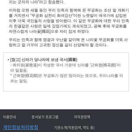
지는 군자의 나라”라고 칭송했다.
이처럼 오랜 세월 동안 우리 민족과 함께해 온 무궁화는 조선 말 개화기
를 거치면서 “무궁화 삼천리 화려강산”이란 노랫말이 애국가에 삽입된
이후 더욱 국민들의 사랑을 받아왔다. 이 같은 무궁화에 대한 우리 민족
의 한결같은 사랑은 일제 강점기에도 계속되었고, 광복 후에 무궁화를
자연스럽게 나라꽃[國花]으로 자리 잡게 하였다.
우리는 민족과 함께 영광과 수난을 같이해 온 나라꽃 무궁화를 더욱 사
랑하고 잘 가꾸어 고귀한 정신을 길이 선양해야 할 것이다.
[참고] 신라가 당나라에 보낸 국서(國書)
- 최치원(崔致遠)이 작성한 국서 가운데 신라를 ‘근화향(槿花鄕)’이
라 일컬음.
* 근화향(槿花鄕)은 무궁화가 많은 땅이라는 뜻으로, 우리나라를 이
르는 말임.
이용안내
문서보기 프로그램
저작권정책
개인정보처리방침
기관소개(직원검색, 약도 등)