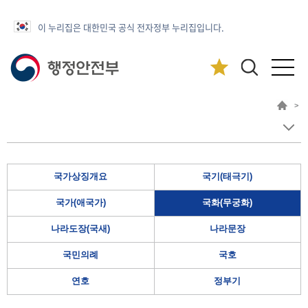
이 누리집은 대한민국 공식 전자정부 누리집입니다.
>
국가상징개요
국기(태극기)
국가(애국가)
국화(무궁화)
나라도장(국새)
나라문장
국민의례
국호
연호
정부기