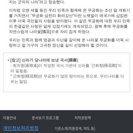
지는 군자의 나라”라고 칭송했다.
이처럼 오랜 세월 동안 우리 민족과 함께해 온 무궁화는 조선 말 개화기
를 거치면서 “무궁화 삼천리 화려강산”이란 노랫말이 애국가에 삽입된
이후 더욱 국민들의 사랑을 받아왔다. 이 같은 무궁화에 대한 우리 민족
의 한결같은 사랑은 일제 강점기에도 계속되었고, 광복 후에 무궁화를
자연스럽게 나라꽃[國花]으로 자리 잡게 하였다.
우리는 민족과 함께 영광과 수난을 같이해 온 나라꽃 무궁화를 더욱 사
랑하고 잘 가꾸어 고귀한 정신을 길이 선양해야 할 것이다.
[참고] 신라가 당나라에 보낸 국서(國書)
- 최치원(崔致遠)이 작성한 국서 가운데 신라를 ‘근화향(槿花鄕)’이
라 일컬음.
* 근화향(槿花鄕)은 무궁화가 많은 땅이라는 뜻으로, 우리나라를 이
르는 말임.
이용안내
문서보기 프로그램
저작권정책
개인정보처리방침
기관소개(직원검색, 약도 등)