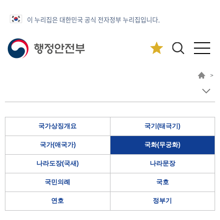
이 누리집은 대한민국 공식 전자정부 누리집입니다.
>
국가상징개요
국기(태극기)
국가(애국가)
국화(무궁화)
나라도장(국새)
나라문장
국민의례
국호
연호
정부기