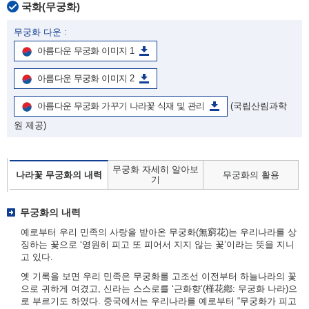
국화(무궁화)
무궁화 다운 :
아름다운 무궁화 이미지 1
아름다운 무궁화 이미지 2
아름다운 무궁화 가꾸기 나라꽃 식재 및 관리
(국립산림과학
원 제공)
무궁화 자세히 알아보
나라꽃 무궁화의 내력
무궁화의 활용
기
무궁화의 내력
예로부터 우리 민족의 사랑을 받아온 무궁화(無窮花)는 우리나라를 상
징하는 꽃으로 ‘영원히 피고 또 피어서 지지 않는 꽃’이라는 뜻을 지니
고 있다.
옛 기록을 보면 우리 민족은 무궁화를 고조선 이전부터 하늘나라의 꽃
으로 귀하게 여겼고, 신라는 스스로를 ‘근화향’(槿花鄕: 무궁화 나라)으
로 부르기도 하였다. 중국에서는 우리나라를 예로부터 “무궁화가 피고