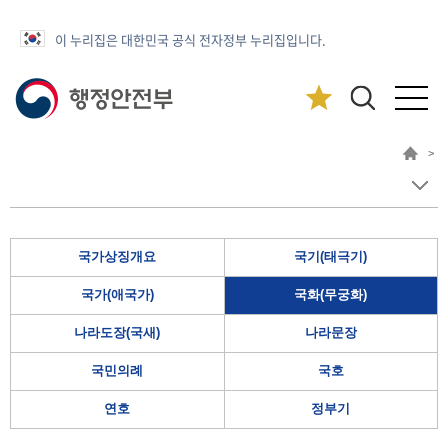
이 누리집은 대한민국 공식 전자정부 누리집입니다.
>
국가상징개요
국기(태극기)
국가(애국가)
국화(무궁화)
나라도장(국새)
나라문장
국민의례
국호
연호
정부기