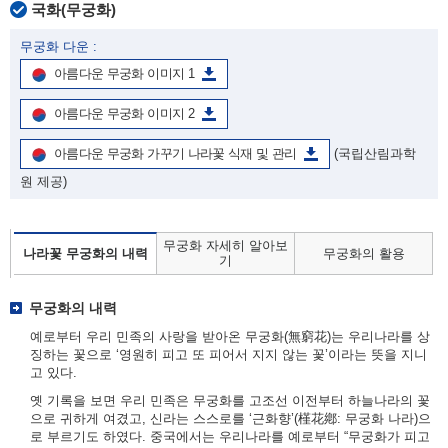
국화(무궁화)
무궁화 다운 :
아름다운 무궁화 이미지 1
아름다운 무궁화 이미지 2
아름다운 무궁화 가꾸기 나라꽃 식재 및 관리
(국립산림과학
원 제공)
무궁화 자세히 알아보
나라꽃 무궁화의 내력
무궁화의 활용
기
무궁화의 내력
예로부터 우리 민족의 사랑을 받아온 무궁화(無窮花)는 우리나라를 상
징하는 꽃으로 ‘영원히 피고 또 피어서 지지 않는 꽃’이라는 뜻을 지니
고 있다.
옛 기록을 보면 우리 민족은 무궁화를 고조선 이전부터 하늘나라의 꽃
으로 귀하게 여겼고, 신라는 스스로를 ‘근화향’(槿花鄕: 무궁화 나라)으
로 부르기도 하였다. 중국에서는 우리나라를 예로부터 “무궁화가 피고