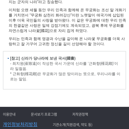
지는 군자의 나라”라고 칭송했다.
이처럼 오랜 세월 동안 우리 민족과 함께해 온 무궁화는 조선 말 개화기
를 거치면서 “무궁화 삼천리 화려강산”이란 노랫말이 애국가에 삽입된
이후 더욱 국민들의 사랑을 받아왔다. 이 같은 무궁화에 대한 우리 민족
의 한결같은 사랑은 일제 강점기에도 계속되었고, 광복 후에 무궁화를
자연스럽게 나라꽃[國花]으로 자리 잡게 하였다.
우리는 민족과 함께 영광과 수난을 같이해 온 나라꽃 무궁화를 더욱 사
랑하고 잘 가꾸어 고귀한 정신을 길이 선양해야 할 것이다.
[참고] 신라가 당나라에 보낸 국서(國書)
- 최치원(崔致遠)이 작성한 국서 가운데 신라를 ‘근화향(槿花鄕)’이
라 일컬음.
* 근화향(槿花鄕)은 무궁화가 많은 땅이라는 뜻으로, 우리나라를 이
르는 말임.
이용안내
문서보기 프로그램
저작권정책
개인정보처리방침
기관소개(직원검색, 약도 등)