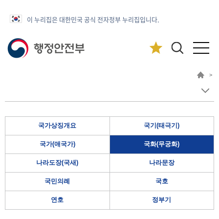
이 누리집은 대한민국 공식 전자정부 누리집입니다.
>
국가상징개요
국기(태극기)
국가(애국가)
국화(무궁화)
나라도장(국새)
나라문장
국민의례
국호
연호
정부기