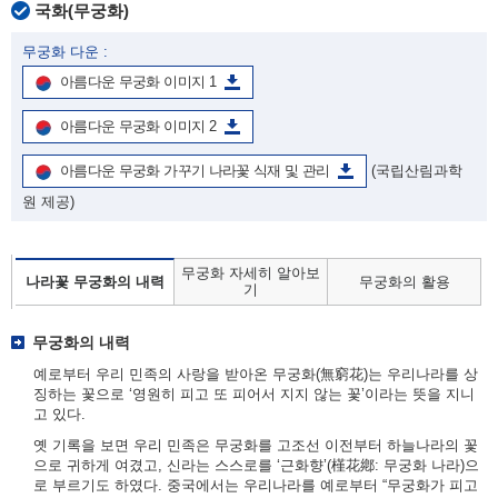
국화(무궁화)
무궁화 다운 :
아름다운 무궁화 이미지 1
아름다운 무궁화 이미지 2
아름다운 무궁화 가꾸기 나라꽃 식재 및 관리
(국립산림과학
원 제공)
무궁화 자세히 알아보
나라꽃 무궁화의 내력
무궁화의 활용
기
무궁화의 내력
예로부터 우리 민족의 사랑을 받아온 무궁화(無窮花)는 우리나라를 상
징하는 꽃으로 ‘영원히 피고 또 피어서 지지 않는 꽃’이라는 뜻을 지니
고 있다.
옛 기록을 보면 우리 민족은 무궁화를 고조선 이전부터 하늘나라의 꽃
으로 귀하게 여겼고, 신라는 스스로를 ‘근화향’(槿花鄕: 무궁화 나라)으
로 부르기도 하였다. 중국에서는 우리나라를 예로부터 “무궁화가 피고