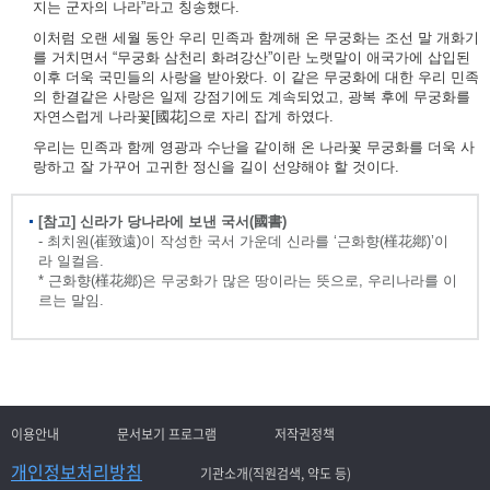
지는 군자의 나라”라고 칭송했다.
이처럼 오랜 세월 동안 우리 민족과 함께해 온 무궁화는 조선 말 개화기
를 거치면서 “무궁화 삼천리 화려강산”이란 노랫말이 애국가에 삽입된
이후 더욱 국민들의 사랑을 받아왔다. 이 같은 무궁화에 대한 우리 민족
의 한결같은 사랑은 일제 강점기에도 계속되었고, 광복 후에 무궁화를
자연스럽게 나라꽃[國花]으로 자리 잡게 하였다.
우리는 민족과 함께 영광과 수난을 같이해 온 나라꽃 무궁화를 더욱 사
랑하고 잘 가꾸어 고귀한 정신을 길이 선양해야 할 것이다.
[참고] 신라가 당나라에 보낸 국서(國書)
- 최치원(崔致遠)이 작성한 국서 가운데 신라를 ‘근화향(槿花鄕)’이
라 일컬음.
* 근화향(槿花鄕)은 무궁화가 많은 땅이라는 뜻으로, 우리나라를 이
르는 말임.
이용안내
문서보기 프로그램
저작권정책
개인정보처리방침
기관소개(직원검색, 약도 등)