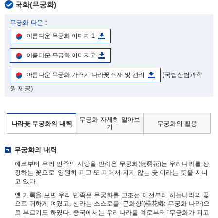
국화(무궁화)
무궁화 다운 :
아름다운 무궁화 이미지 1
아름다운 무궁화 이미지 2
아름다운 무궁화 가꾸기 나라꽃 식재 및 관리
(국립산림과학
원 제공)
무궁화 자세히 알아보
나라꽃 무궁화의 내력
무궁화의 활용
기
무궁화의 내력
예로부터 우리 민족의 사랑을 받아온 무궁화(無窮花)는 우리나라를 상
징하는 꽃으로 ‘영원히 피고 또 피어서 지지 않는 꽃’이라는 뜻을 지니
고 있다.
옛 기록을 보면 우리 민족은 무궁화를 고조선 이전부터 하늘나라의 꽃
으로 귀하게 여겼고, 신라는 스스로를 ‘근화향’(槿花鄕: 무궁화 나라)으
로 부르기도 하였다. 중국에서는 우리나라를 예로부터 “무궁화가 피고