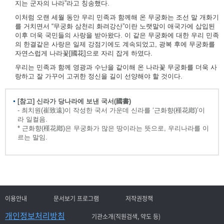
지는 군자의 나라”라고 칭송했다.
이처럼 오랜 세월 동안 우리 민족과 함께해 온 무궁화는 조선 말 개화기
를 거치면서 “무궁화 삼천리 화려강산”이란 노랫말이 애국가에 삽입된
이후 더욱 국민들의 사랑을 받아왔다. 이 같은 무궁화에 대한 우리 민족
의 한결같은 사랑은 일제 강점기에도 계속되었고, 광복 후에 무궁화를
자연스럽게 나라꽃[國花]으로 자리 잡게 하였다.
우리는 민족과 함께 영광과 수난을 같이해 온 나라꽃 무궁화를 더욱 사
랑하고 잘 가꾸어 고귀한 정신을 길이 선양해야 할 것이다.
[참고] 신라가 당나라에 보낸 국서(國書)
- 최치원(崔致遠)이 작성한 국서 가운데 신라를 ‘근화향(槿花鄕)’이
라 일컬음.
* 근화향(槿花鄕)은 무궁화가 많은 땅이라는 뜻으로, 우리나라를 이
르는 말임.
이용안내
문서보기 프로그램
저작권정책
개인정보처리방침
기관소개(직원검색, 약도 등)