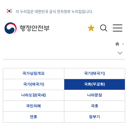
이 누리집은 대한민국 공식 전자정부 누리집입니다.
>
국가상징개요
국기(태극기)
국가(애국가)
국화(무궁화)
나라도장(국새)
나라문장
국민의례
국호
연호
정부기