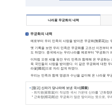
나라꽃 무궁화의 내력
무궁화의 내력
예로부터 우리 민족의 사랑을 받아온 무궁화(無窮花)는 우
옛 기록을 보면 우리 민족은 무궁화를 고조선 이전부터 하
도 하였다. 중국에서는 우리나라를 예로부터 “무궁화가 
이처럼 오랜 세월 동안 우리 민족과 함께해 온 무궁화는
욱 국민들의 사랑을 받아왔다. 이 같은 무궁화에 대한 
라꽃[國花]으로 자리 잡게 하였다.
우리는 민족과 함께 영광과 수난을 같이해 온 나라꽃 무
[참고] 신라가 당나라에 보낸 국서(國書)
- 최치원(崔致遠)이 작성한 국서 가운데 신라를 ‘근화향(
* 근화향(槿花鄕)은 무궁화가 많은 땅이라는 뜻으로, 우