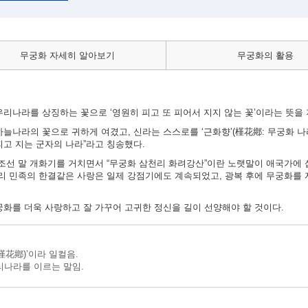
무궁화 자세히 알아보기
무궁화의 활용
리나라를 상징하는 꽃으로 ‘영원히 피고 또 피어서 지지 않는 꽃’이라는 뜻을 
늘나라의 꽃으로 귀하게 여겼고, 신라는 스스로를 ‘근화향’(槿花鄕: 무궁화 나
피고 지는 군자의 나라”라고 칭송했다.
 조선 말 개화기를 거치면서 “무궁화 삼천리 화려강산”이란 노랫말이 애국가에 
우리 민족의 한결같은 사랑은 일제 강점기에도 계속되었고, 광복 후에 무궁화를
궁화를 더욱 사랑하고 잘 가꾸어 고귀한 정신을 길이 선양해야 할 것이다.
槿花鄕)’이라 일컬음.
리나라를 이르는 말임.