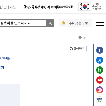
집 안내지도
자주 찾는 정보
>
인쇄하기
(국새)
부기