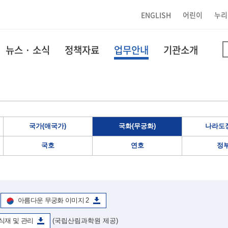
ENGLISH
어린이
누리
뉴스 · 소식
정책자료
업무안내
기관소개
국가(애국가)
국화(무궁화)
나라도장
국호
연호
정
아름다운 무궁화 이미지 2
식재 및 관리
(국립산림과학원 제공)