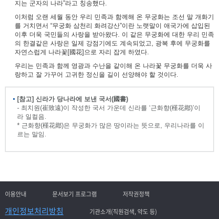
지는 군자의 나라”라고 칭송했다.
이처럼 오랜 세월 동안 우리 민족과 함께해 온 무궁화는 조선 말 개화기
를 거치면서 “무궁화 삼천리 화려강산”이란 노랫말이 애국가에 삽입된
이후 더욱 국민들의 사랑을 받아왔다. 이 같은 무궁화에 대한 우리 민족
의 한결같은 사랑은 일제 강점기에도 계속되었고, 광복 후에 무궁화를
자연스럽게 나라꽃[國花]으로 자리 잡게 하였다.
우리는 민족과 함께 영광과 수난을 같이해 온 나라꽃 무궁화를 더욱 사
랑하고 잘 가꾸어 고귀한 정신을 길이 선양해야 할 것이다.
[참고] 신라가 당나라에 보낸 국서(國書)
- 최치원(崔致遠)이 작성한 국서 가운데 신라를 ‘근화향(槿花鄕)’이
라 일컬음.
* 근화향(槿花鄕)은 무궁화가 많은 땅이라는 뜻으로, 우리나라를 이
르는 말임.
이용안내
문서보기 프로그램
저작권정책
개인정보처리방침
기관소개(직원검색, 약도 등)