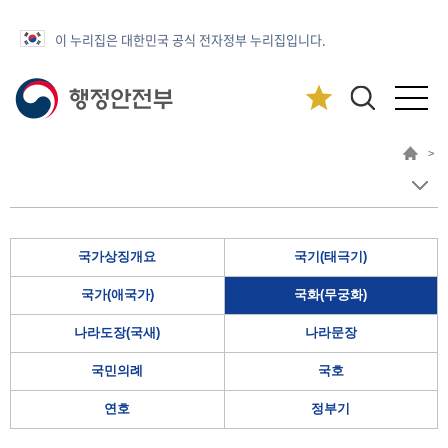
이 누리집은 대한민국 공식 전자정부 누리집입니다.
>
국가상징개요
국기(태극기)
국가(애국가)
국화(무궁화)
나라도장(국새)
나라문장
국민의례
국호
연호
정부기