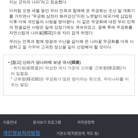
지는 군자의 나라”라고 칭송했다.
이처럼 오랜 세월 동안 우리 민족과 함께해 온 무궁화는 조선 말 개화기
를 거치면서 “무궁화 삼천리 화려강산”이란 노랫말이 애국가에 삽입된
이후 더욱 국민들의 사랑을 받아왔다. 이 같은 무궁화에 대한 우리 민족
의 한결같은 사랑은 일제 강점기에도 계속되었고, 광복 후에 무궁화를
자연스럽게 나라꽃[國花]으로 자리 잡게 하였다.
우리는 민족과 함께 영광과 수난을 같이해 온 나라꽃 무궁화를 더욱 사
랑하고 잘 가꾸어 고귀한 정신을 길이 선양해야 할 것이다.
[참고] 신라가 당나라에 보낸 국서(國書)
- 최치원(崔致遠)이 작성한 국서 가운데 신라를 ‘근화향(槿花鄕)’이
라 일컬음.
* 근화향(槿花鄕)은 무궁화가 많은 땅이라는 뜻으로, 우리나라를 이
르는 말임.
이용안내
문서보기 프로그램
저작권정책
개인정보처리방침
기관소개(직원검색, 약도 등)