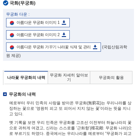
국화(무궁화)
무궁화 다운 :
아름다운 무궁화 이미지 1
아름다운 무궁화 이미지 2
아름다운 무궁화 가꾸기 나라꽃 식재 및 관리
(국립산림과학
원 제공)
무궁화 자세히 알아보
나라꽃 무궁화의 내력
무궁화의 활용
기
무궁화의 내력
예로부터 우리 민족의 사랑을 받아온 무궁화(無窮花)는 우리나라를 상
징하는 꽃으로 ‘영원히 피고 또 피어서 지지 않는 꽃’이라는 뜻을 지니
고 있다.
옛 기록을 보면 우리 민족은 무궁화를 고조선 이전부터 하늘나라의 꽃
으로 귀하게 여겼고, 신라는 스스로를 ‘근화향’(槿花鄕: 무궁화 나라)으
로 부르기도 하였다. 중국에서는 우리나라를 예로부터 “무궁화가 피고