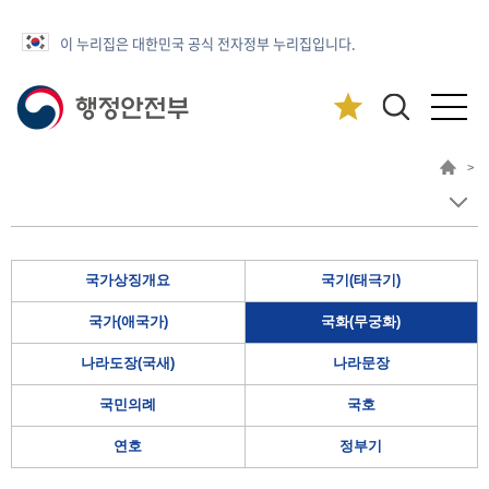
이 누리집은 대한민국 공식 전자정부 누리집입니다.
>
국가상징개요
국기(태극기)
국가(애국가)
국화(무궁화)
나라도장(국새)
나라문장
국민의례
국호
연호
정부기