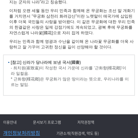
지는 군자의 나라”라고 칭송했다.
이처럼 오랜 세월 동안 우리 민족과 함께해 온 무궁화는 조선 말 개화기
를 거치면서 “무궁화 삼천리 화려강산”이란 노랫말이 애국가에 삽입된
이후 더욱 국민들의 사랑을 받아왔다. 이 같은 무궁화에 대한 우리 민족
의 한결같은 사랑은 일제 강점기에도 계속되었고, 광복 후에 무궁화를
자연스럽게 나라꽃[國花]으로 자리 잡게 하였다.
우리는 민족과 함께 영광과 수난을 같이해 온 나라꽃 무궁화를 더욱 사
랑하고 잘 가꾸어 고귀한 정신을 길이 선양해야 할 것이다.
[참고] 신라가 당나라에 보낸 국서(國書)
- 최치원(崔致遠)이 작성한 국서 가운데 신라를 ‘근화향(槿花鄕)’이
라 일컬음.
* 근화향(槿花鄕)은 무궁화가 많은 땅이라는 뜻으로, 우리나라를 이
르는 말임.
이용안내
문서보기 프로그램
저작권정책
개인정보처리방침
기관소개(직원검색, 약도 등)