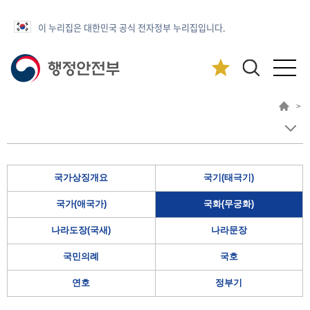
이 누리집은 대한민국 공식 전자정부 누리집입니다.
>
국가상징개요
국기(태극기)
국가(애국가)
국화(무궁화)
나라도장(국새)
나라문장
국민의례
국호
연호
정부기