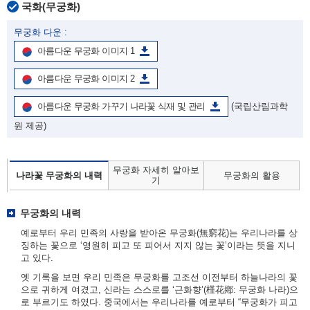
국화(무궁화)
무궁화 다운 :
아름다운 무궁화 이미지 1
아름다운 무궁화 이미지 2
아름다운 무궁화 가꾸기 나라꽃 식재 및 관리
(국립산림과학
원 제공)
무궁화 자세히 알아보
나라꽃 무궁화의 내력
무궁화의 활용
기
무궁화의 내력
예로부터 우리 민족의 사랑을 받아온 무궁화(無窮花)는 우리나라를 상
징하는 꽃으로 ‘영원히 피고 또 피어서 지지 않는 꽃’이라는 뜻을 지니
고 있다.
옛 기록을 보면 우리 민족은 무궁화를 고조선 이전부터 하늘나라의 꽃
으로 귀하게 여겼고, 신라는 스스로를 ‘근화향’(槿花鄕: 무궁화 나라)으
로 부르기도 하였다. 중국에서는 우리나라를 예로부터 “무궁화가 피고