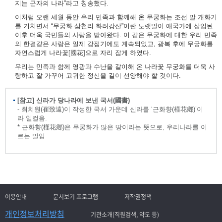
지는 군자의 나라”라고 칭송했다.
이처럼 오랜 세월 동안 우리 민족과 함께해 온 무궁화는 조선 말 개화기
를 거치면서 “무궁화 삼천리 화려강산”이란 노랫말이 애국가에 삽입된
이후 더욱 국민들의 사랑을 받아왔다. 이 같은 무궁화에 대한 우리 민족
의 한결같은 사랑은 일제 강점기에도 계속되었고, 광복 후에 무궁화를
자연스럽게 나라꽃[國花]으로 자리 잡게 하였다.
우리는 민족과 함께 영광과 수난을 같이해 온 나라꽃 무궁화를 더욱 사
랑하고 잘 가꾸어 고귀한 정신을 길이 선양해야 할 것이다.
[참고] 신라가 당나라에 보낸 국서(國書)
- 최치원(崔致遠)이 작성한 국서 가운데 신라를 ‘근화향(槿花鄕)’이
라 일컬음.
* 근화향(槿花鄕)은 무궁화가 많은 땅이라는 뜻으로, 우리나라를 이
르는 말임.
이용안내
문서보기 프로그램
저작권정책
개인정보처리방침
기관소개(직원검색, 약도 등)