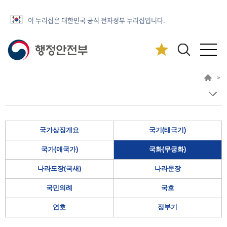
이 누리집은 대한민국 공식 전자정부 누리집입니다.
>
국가상징개요
국기(태극기)
국가(애국가)
국화(무궁화)
나라도장(국새)
나라문장
국민의례
국호
연호
정부기