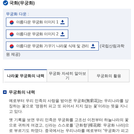
국화(무궁화)
무궁화 다운 :
아름다운 무궁화 이미지 1
아름다운 무궁화 이미지 2
아름다운 무궁화 가꾸기 나라꽃 식재 및 관리
(국립산림과학
원 제공)
무궁화 자세히 알아보
나라꽃 무궁화의 내력
무궁화의 활용
기
무궁화의 내력
예로부터 우리 민족의 사랑을 받아온 무궁화(無窮花)는 우리나라를 상
징하는 꽃으로 ‘영원히 피고 또 피어서 지지 않는 꽃’이라는 뜻을 지니
고 있다.
옛 기록을 보면 우리 민족은 무궁화를 고조선 이전부터 하늘나라의 꽃
으로 귀하게 여겼고, 신라는 스스로를 ‘근화향’(槿花鄕: 무궁화 나라)으
로 부르기도 하였다. 중국에서는 우리나라를 예로부터 “무궁화가 피고