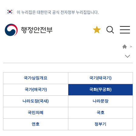
이 누리집은 대한민국 공식 전자정부 누리집입니다.
>
국가상징개요
국기(태극기)
국가(애국가)
국화(무궁화)
나라도장(국새)
나라문장
국민의례
국호
연호
정부기