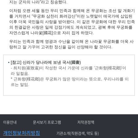
지는 군자의 나라”라고 칭송했다.
이처럼 오랜 세월 동안 우리 민족과 함께해 온 무궁화는 조선 말 개화기
를 거치면서 “무궁화 삼천리 화려강산”이란 노랫말이 애국가에 삽입된
이후 더욱 국민들의 사랑을 받아왔다. 이 같은 무궁화에 대한 우리 민족
의 한결같은 사랑은 일제 강점기에도 계속되었고, 광복 후에 무궁화를
자연스럽게 나라꽃[國花]으로 자리 잡게 하였다.
우리는 민족과 함께 영광과 수난을 같이해 온 나라꽃 무궁화를 더욱 사
랑하고 잘 가꾸어 고귀한 정신을 길이 선양해야 할 것이다.
[참고] 신라가 당나라에 보낸 국서(國書)
- 최치원(崔致遠)이 작성한 국서 가운데 신라를 ‘근화향(槿花鄕)’이
라 일컬음.
* 근화향(槿花鄕)은 무궁화가 많은 땅이라는 뜻으로, 우리나라를 이
르는 말임.
이용안내
문서보기 프로그램
저작권정책
개인정보처리방침
기관소개(직원검색, 약도 등)