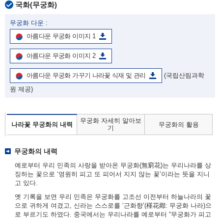
국화(무궁화)
무궁화 다운 :
아름다운 무궁화 이미지 1
아름다운 무궁화 이미지 2
아름다운 무궁화 가꾸기 나라꽃 식재 및 관리
(국립산림과학
원 제공)
무궁화 자세히 알아보
나라꽃 무궁화의 내력
무궁화의 활용
기
무궁화의 내력
예로부터 우리 민족의 사랑을 받아온 무궁화(無窮花)는 우리나라를 상
징하는 꽃으로 ‘영원히 피고 또 피어서 지지 않는 꽃’이라는 뜻을 지니
고 있다.
옛 기록을 보면 우리 민족은 무궁화를 고조선 이전부터 하늘나라의 꽃
으로 귀하게 여겼고, 신라는 스스로를 ‘근화향’(槿花鄕: 무궁화 나라)으
로 부르기도 하였다. 중국에서는 우리나라를 예로부터 “무궁화가 피고