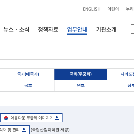
ENGLISH
어린이
누리
뉴스 · 소식
정책자료
업무안내
기관소개
국가(애국가)
국화(무궁화)
나라도장
국호
연호
정
아름다운 무궁화 이미지 2
식재 및 관리
(국립산림과학원 제공)