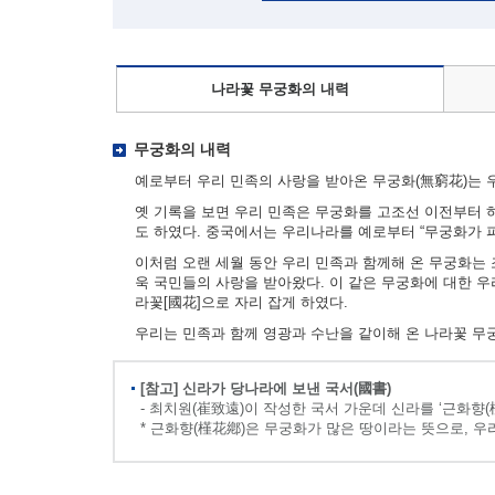
나라꽃 무궁화의 내력
무궁화의 내력
예로부터 우리 민족의 사랑을 받아온 무궁화(無窮花)는 우
옛 기록을 보면 우리 민족은 무궁화를 고조선 이전부터 하
도 하였다. 중국에서는 우리나라를 예로부터 “무궁화가 
이처럼 오랜 세월 동안 우리 민족과 함께해 온 무궁화는
욱 국민들의 사랑을 받아왔다. 이 같은 무궁화에 대한 
라꽃[國花]으로 자리 잡게 하였다.
우리는 민족과 함께 영광과 수난을 같이해 온 나라꽃 무
[참고] 신라가 당나라에 보낸 국서(國書)
- 최치원(崔致遠)이 작성한 국서 가운데 신라를 ‘근화향(
* 근화향(槿花鄕)은 무궁화가 많은 땅이라는 뜻으로, 우