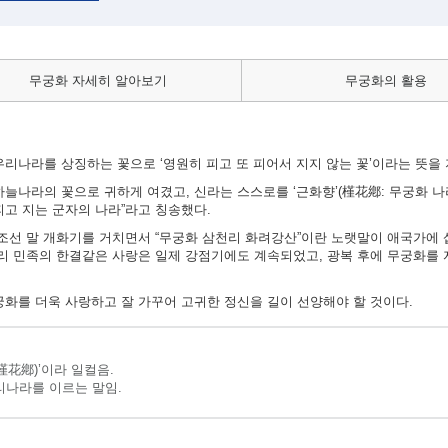
무궁화 자세히 알아보기
무궁화의 활용
리나라를 상징하는 꽃으로 ‘영원히 피고 또 피어서 지지 않는 꽃’이라는 뜻을 
늘나라의 꽃으로 귀하게 여겼고, 신라는 스스로를 ‘근화향’(槿花鄕: 무궁화 나
피고 지는 군자의 나라”라고 칭송했다.
 조선 말 개화기를 거치면서 “무궁화 삼천리 화려강산”이란 노랫말이 애국가에 
우리 민족의 한결같은 사랑은 일제 강점기에도 계속되었고, 광복 후에 무궁화를
궁화를 더욱 사랑하고 잘 가꾸어 고귀한 정신을 길이 선양해야 할 것이다.
槿花鄕)’이라 일컬음.
리나라를 이르는 말임.