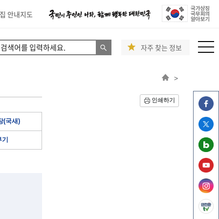
집 안내지도
자주 찾는 정보
>
인쇄하기
(국새)
부기