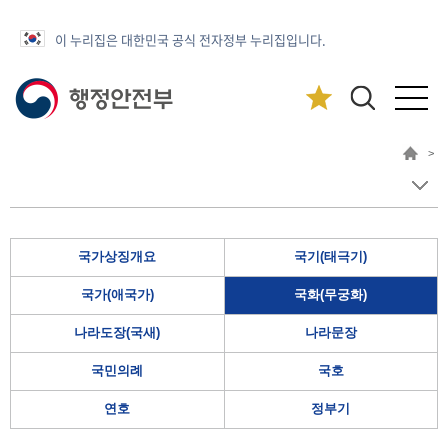
이 누리집은 대한민국 공식 전자정부 누리집입니다.
>
국가상징개요
국기(태극기)
국가(애국가)
국화(무궁화)
나라도장(국새)
나라문장
국민의례
국호
연호
정부기