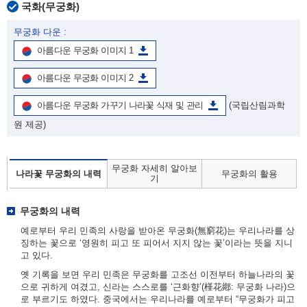
국화(무궁화)
무궁화 다운 :
아름다운 무궁화 이미지 1
아름다운 무궁화 이미지 2
아름다운 무궁화 가꾸기 나라꽃 식재 및 관리
(국립산림과학
원 제공)
무궁화 자세히 알아보
나라꽃 무궁화의 내력
무궁화의 활용
기
무궁화의 내력
예로부터 우리 민족의 사랑을 받아온 무궁화(無窮花)는 우리나라를 상
징하는 꽃으로 ‘영원히 피고 또 피어서 지지 않는 꽃’이라는 뜻을 지니
고 있다.
옛 기록을 보면 우리 민족은 무궁화를 고조선 이전부터 하늘나라의 꽃
으로 귀하게 여겼고, 신라는 스스로를 ‘근화향’(槿花鄕: 무궁화 나라)으
로 부르기도 하였다. 중국에서는 우리나라를 예로부터 “무궁화가 피고