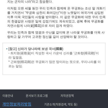
지는 군자의 나라”라고 칭송했다.
이처럼 오랜 세월 동안 우리 민족과 함께해 온 무궁화는 조선 말 개화기
를 거치면서 “무궁화 삼천리 화려강산”이란 노랫말이 애국가에 삽입된
이후 더욱 국민들의 사랑을 받아왔다. 이 같은 무궁화에 대한 우리 민족
의 한결같은 사랑은 일제 강점기에도 계속되었고, 광복 후에 무궁화를
자연스럽게 나라꽃[國花]으로 자리 잡게 하였다.
우리는 민족과 함께 영광과 수난을 같이해 온 나라꽃 무궁화를 더욱 사
랑하고 잘 가꾸어 고귀한 정신을 길이 선양해야 할 것이다.
[참고] 신라가 당나라에 보낸 국서(國書)
- 최치원(崔致遠)이 작성한 국서 가운데 신라를 ‘근화향(槿花鄕)’이
라 일컬음.
* 근화향(槿花鄕)은 무궁화가 많은 땅이라는 뜻으로, 우리나라를 이
르는 말임.
이용안내
문서보기 프로그램
저작권정책
개인정보처리방침
기관소개(직원검색, 약도 등)