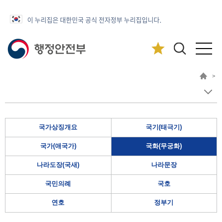
이 누리집은 대한민국 공식 전자정부 누리집입니다.
>
국가상징개요
국기(태극기)
국가(애국가)
국화(무궁화)
나라도장(국새)
나라문장
국민의례
국호
연호
정부기