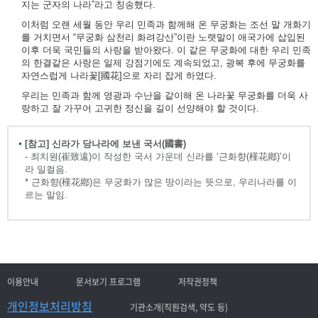
지는 군자의 나라”라고 칭송했다.
이처럼 오랜 세월 동안 우리 민족과 함께해 온 무궁화는 조선 말 개화기
를 거치면서 “무궁화 삼천리 화려강산”이란 노랫말이 애국가에 삽입된
이후 더욱 국민들의 사랑을 받아왔다. 이 같은 무궁화에 대한 우리 민족
의 한결같은 사랑은 일제 강점기에도 계속되었고, 광복 후에 무궁화를
자연스럽게 나라꽃[國花]으로 자리 잡게 하였다.
우리는 민족과 함께 영광과 수난을 같이해 온 나라꽃 무궁화를 더욱 사
랑하고 잘 가꾸어 고귀한 정신을 길이 선양해야 할 것이다.
[참고] 신라가 당나라에 보낸 국서(國書)
- 최치원(崔致遠)이 작성한 국서 가운데 신라를 ‘근화향(槿花鄕)’이
라 일컬음.
* 근화향(槿花鄕)은 무궁화가 많은 땅이라는 뜻으로, 우리나라를 이
르는 말임.
이용안내
문서보기 프로그램
저작권정책
개인정보처리방침
기관소개(직원검색, 약도 등)