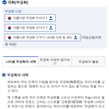
국화(무궁화)
무궁화 다운 :
아름다운 무궁화 이미지 1
아름다운 무궁화 이미지 2
아름다운 무궁화 가꾸기 나라꽃 식재 및 관리
(국립산림과학
원 제공)
무궁화 자세히 알아보
나라꽃 무궁화의 내력
무궁화의 활용
기
무궁화의 내력
예로부터 우리 민족의 사랑을 받아온 무궁화(無窮花)는 우리나라를 상
징하는 꽃으로 ‘영원히 피고 또 피어서 지지 않는 꽃’이라는 뜻을 지니
고 있다.
옛 기록을 보면 우리 민족은 무궁화를 고조선 이전부터 하늘나라의 꽃
으로 귀하게 여겼고, 신라는 스스로를 ‘근화향’(槿花鄕: 무궁화 나라)으
로 부르기도 하였다. 중국에서는 우리나라를 예로부터 “무궁화가 피고