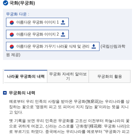
국화(무궁화)
무궁화 다운 :
아름다운 무궁화 이미지 1
아름다운 무궁화 이미지 2
아름다운 무궁화 가꾸기 나라꽃 식재 및 관리
(국립산림과학
원 제공)
무궁화 자세히 알아보
나라꽃 무궁화의 내력
무궁화의 활용
기
무궁화의 내력
예로부터 우리 민족의 사랑을 받아온 무궁화(無窮花)는 우리나라를 상
징하는 꽃으로 ‘영원히 피고 또 피어서 지지 않는 꽃’이라는 뜻을 지니
고 있다.
옛 기록을 보면 우리 민족은 무궁화를 고조선 이전부터 하늘나라의 꽃
으로 귀하게 여겼고, 신라는 스스로를 ‘근화향’(槿花鄕: 무궁화 나라)으
로 부르기도 하였다. 중국에서는 우리나라를 예로부터 “무궁화가 피고