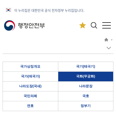
이 누리집은 대한민국 공식 전자정부 누리집입니다.
>
국가상징개요
국기(태극기)
국가(애국가)
국화(무궁화)
나라도장(국새)
나라문장
국민의례
국호
연호
정부기