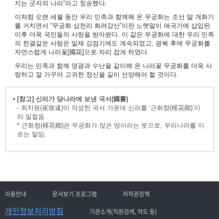
지는 군자의 나라”라고 칭송했다.
이처럼 오랜 세월 동안 우리 민족과 함께해 온 무궁화는 조선 말 개화기
를 거치면서 “무궁화 삼천리 화려강산”이란 노랫말이 애국가에 삽입된
이후 더욱 국민들의 사랑을 받아왔다. 이 같은 무궁화에 대한 우리 민족
의 한결같은 사랑은 일제 강점기에도 계속되었고, 광복 후에 무궁화를
자연스럽게 나라꽃[國花]으로 자리 잡게 하였다.
우리는 민족과 함께 영광과 수난을 같이해 온 나라꽃 무궁화를 더욱 사
랑하고 잘 가꾸어 고귀한 정신을 길이 선양해야 할 것이다.
[참고] 신라가 당나라에 보낸 국서(國書)
- 최치원(崔致遠)이 작성한 국서 가운데 신라를 ‘근화향(槿花鄕)’이
라 일컬음.
* 근화향(槿花鄕)은 무궁화가 많은 땅이라는 뜻으로, 우리나라를 이
르는 말임.
이용안내
문서보기 프로그램
저작권정책
개인정보처리방침
기관소개(직원검색, 약도 등)