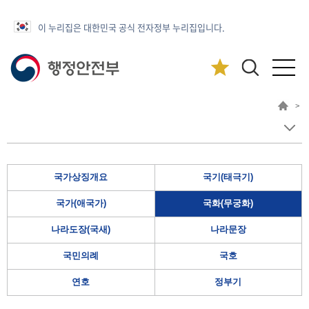
이 누리집은 대한민국 공식 전자정부 누리집입니다.
>
국가상징개요
국기(태극기)
국가(애국가)
국화(무궁화)
나라도장(국새)
나라문장
국민의례
국호
연호
정부기