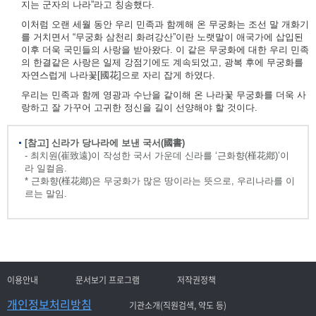
지는 군자의 나라”라고 칭송했다.
이처럼 오랜 세월 동안 우리 민족과 함께해 온 무궁화는 조선 말 개화기
를 거치면서 “무궁화 삼천리 화려강산”이란 노랫말이 애국가에 삽입된
이후 더욱 국민들의 사랑을 받아왔다. 이 같은 무궁화에 대한 우리 민족
의 한결같은 사랑은 일제 강점기에도 계속되었고, 광복 후에 무궁화를
자연스럽게 나라꽃[國花]으로 자리 잡게 하였다.
우리는 민족과 함께 영광과 수난을 같이해 온 나라꽃 무궁화를 더욱 사
랑하고 잘 가꾸어 고귀한 정신을 길이 선양해야 할 것이다.
[참고] 신라가 당나라에 보낸 국서(國書)
- 최치원(崔致遠)이 작성한 국서 가운데 신라를 ‘근화향(槿花鄕)’이
라 일컬음.
* 근화향(槿花鄕)은 무궁화가 많은 땅이라는 뜻으로, 우리나라를 이
르는 말임.
이용안내
문서보기 프로그램
저작권정책
개인정보처리방침
기관소개(직원검색, 약도 등)