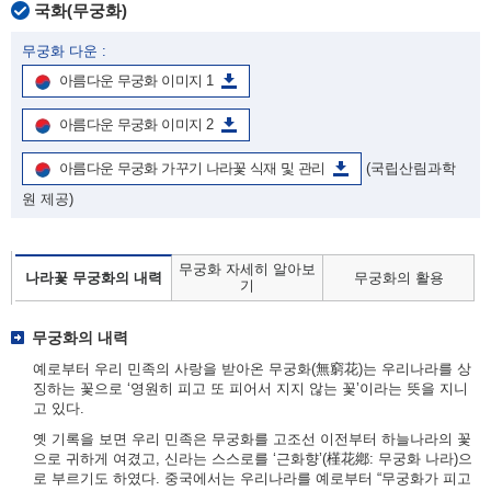
국화(무궁화)
무궁화 다운 :
아름다운 무궁화 이미지 1
아름다운 무궁화 이미지 2
아름다운 무궁화 가꾸기 나라꽃 식재 및 관리
(국립산림과학
원 제공)
무궁화 자세히 알아보
나라꽃 무궁화의 내력
무궁화의 활용
기
무궁화의 내력
예로부터 우리 민족의 사랑을 받아온 무궁화(無窮花)는 우리나라를 상
징하는 꽃으로 ‘영원히 피고 또 피어서 지지 않는 꽃’이라는 뜻을 지니
고 있다.
옛 기록을 보면 우리 민족은 무궁화를 고조선 이전부터 하늘나라의 꽃
으로 귀하게 여겼고, 신라는 스스로를 ‘근화향’(槿花鄕: 무궁화 나라)으
로 부르기도 하였다. 중국에서는 우리나라를 예로부터 “무궁화가 피고