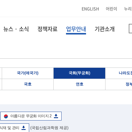
ENGLISH
어린이
누리
뉴스 · 소식
정책자료
업무안내
기관소개
국가(애국가)
국화(무궁화)
나라도장
국호
연호
정
아름다운 무궁화 이미지 2
식재 및 관리
(국립산림과학원 제공)