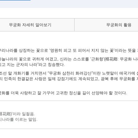
무궁화 자세히 알아보기
무궁화의 활용
리나라를 상징하는 꽃으로 ‘영원히 피고 또 피어서 지지 않는 꽃’이라는 뜻을 
늘나라의 꽃으로 귀하게 여겼고, 신라는 스스로를 ‘근화향’(槿花鄕: 무궁화 나
피고 지는 군자의 나라”라고 칭송했다.
 조선 말 개화기를 거치면서 “무궁화 삼천리 화려강산”이란 노랫말이 애국가에 
우리 민족의 한결같은 사랑은 일제 강점기에도 계속되었고, 광복 후에 무궁화를
궁화를 더욱 사랑하고 잘 가꾸어 고귀한 정신을 길이 선양해야 할 것이다.
槿花鄕)’이라 일컬음.
리나라를 이르는 말임.