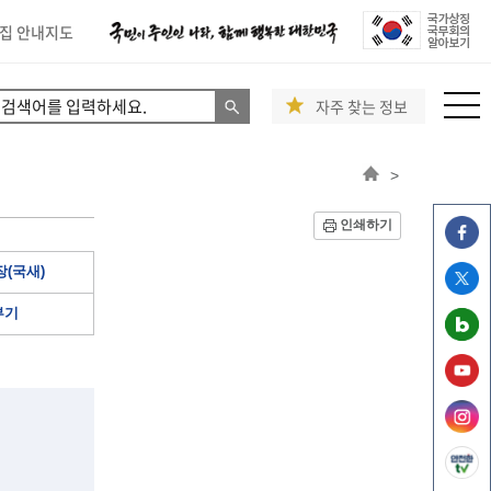
집 안내지도
자주 찾는 정보
>
인쇄하기
(국새)
부기