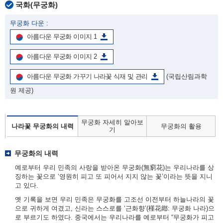
국화(무궁화)
무궁화 다운 :
아름다운 무궁화 이미지 1
아름다운 무궁화 이미지 2
아름다운 무궁화 가꾸기 나라꽃 식재 및 관리
(국립산림과학
원 제공)
무궁화 자세히 알아보
나라꽃 무궁화의 내력
무궁화의 활용
기
무궁화의 내력
예로부터 우리 민족의 사랑을 받아온 무궁화(無窮花)는 우리나라를 상
징하는 꽃으로 ‘영원히 피고 또 피어서 지지 않는 꽃’이라는 뜻을 지니
고 있다.
옛 기록을 보면 우리 민족은 무궁화를 고조선 이전부터 하늘나라의 꽃
으로 귀하게 여겼고, 신라는 스스로를 ‘근화향’(槿花鄕: 무궁화 나라)으
로 부르기도 하였다. 중국에서는 우리나라를 예로부터 “무궁화가 피고