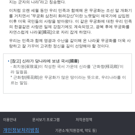
지는 군자의 나라”라고 칭송했다.
이처럼 오랜 세월 동안 우리 민족과 함께해 온 무궁화는 조선 말 개화기
를 거치면서 “무궁화 삼천리 화려강산”이란 노랫말이 애국가에 삽입된
이후 더욱 국민들의 사랑을 받아왔다. 이 같은 무궁화에 대한 우리 민족
의 한결같은 사랑은 일제 강점기에도 계속되었고, 광복 후에 무궁화를
자연스럽게 나라꽃[國花]으로 자리 잡게 하였다.
우리는 민족과 함께 영광과 수난을 같이해 온 나라꽃 무궁화를 더욱 사
랑하고 잘 가꾸어 고귀한 정신을 길이 선양해야 할 것이다.
[참고] 신라가 당나라에 보낸 국서(國書)
- 최치원(崔致遠)이 작성한 국서 가운데 신라를 ‘근화향(槿花鄕)’이
라 일컬음.
* 근화향(槿花鄕)은 무궁화가 많은 땅이라는 뜻으로, 우리나라를 이
르는 말임.
이용안내
문서보기 프로그램
저작권정책
개인정보처리방침
기관소개(직원검색, 약도 등)