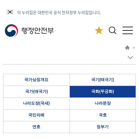
이 누리집은 대한민국 공식 전자정부 누리집입니다.
>
국가상징개요
국기(태극기)
국가(애국가)
국화(무궁화)
나라도장(국새)
나라문장
국민의례
국호
연호
정부기