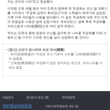
지는 군자의 나라”라고 칭송했다.
이처럼 오랜 세월 동안 우리 민족과 함께해 온 무궁화는 조선 말 개화기
를 거치면서 “무궁화 삼천리 화려강산”이란 노랫말이 애국가에 삽입된
이후 더욱 국민들의 사랑을 받아왔다. 이 같은 무궁화에 대한 우리 민족
의 한결같은 사랑은 일제 강점기에도 계속되었고, 광복 후에 무궁화를
자연스럽게 나라꽃[國花]으로 자리 잡게 하였다.
우리는 민족과 함께 영광과 수난을 같이해 온 나라꽃 무궁화를 더욱 사
랑하고 잘 가꾸어 고귀한 정신을 길이 선양해야 할 것이다.
[참고] 신라가 당나라에 보낸 국서(國書)
- 최치원(崔致遠)이 작성한 국서 가운데 신라를 ‘근화향(槿花鄕)’이
라 일컬음.
* 근화향(槿花鄕)은 무궁화가 많은 땅이라는 뜻으로, 우리나라를 이
르는 말임.
이용안내
문서보기 프로그램
저작권정책
개인정보처리방침
기관소개(직원검색, 약도 등)