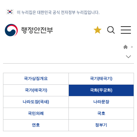
이 누리집은 대한민국 공식 전자정부 누리집입니다.
>
국가상징개요
국기(태극기)
국가(애국가)
국화(무궁화)
나라도장(국새)
나라문장
국민의례
국호
연호
정부기