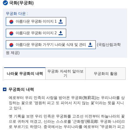
국화(무궁화)
무궁화 다운 :
아름다운 무궁화 이미지 1
아름다운 무궁화 이미지 2
아름다운 무궁화 가꾸기 나라꽃 식재 및 관리
(국립산림과학
원 제공)
무궁화 자세히 알아보
나라꽃 무궁화의 내력
무궁화의 활용
기
무궁화의 내력
예로부터 우리 민족의 사랑을 받아온 무궁화(無窮花)는 우리나라를 상
징하는 꽃으로 ‘영원히 피고 또 피어서 지지 않는 꽃’이라는 뜻을 지니
고 있다.
옛 기록을 보면 우리 민족은 무궁화를 고조선 이전부터 하늘나라의 꽃
으로 귀하게 여겼고, 신라는 스스로를 ‘근화향’(槿花鄕: 무궁화 나라)으
로 부르기도 하였다. 중국에서는 우리나라를 예로부터 “무궁화가 피고