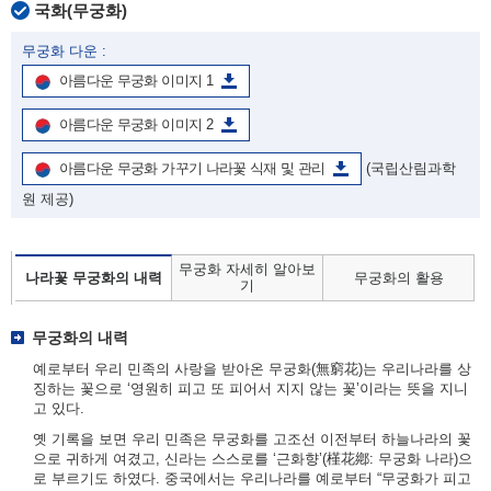
국화(무궁화)
무궁화 다운 :
아름다운 무궁화 이미지 1
아름다운 무궁화 이미지 2
아름다운 무궁화 가꾸기 나라꽃 식재 및 관리
(국립산림과학
원 제공)
무궁화 자세히 알아보
나라꽃 무궁화의 내력
무궁화의 활용
기
무궁화의 내력
예로부터 우리 민족의 사랑을 받아온 무궁화(無窮花)는 우리나라를 상
징하는 꽃으로 ‘영원히 피고 또 피어서 지지 않는 꽃’이라는 뜻을 지니
고 있다.
옛 기록을 보면 우리 민족은 무궁화를 고조선 이전부터 하늘나라의 꽃
으로 귀하게 여겼고, 신라는 스스로를 ‘근화향’(槿花鄕: 무궁화 나라)으
로 부르기도 하였다. 중국에서는 우리나라를 예로부터 “무궁화가 피고