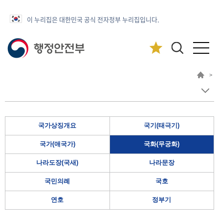
이 누리집은 대한민국 공식 전자정부 누리집입니다.
>
국가상징개요
국기(태극기)
국가(애국가)
국화(무궁화)
나라도장(국새)
나라문장
국민의례
국호
연호
정부기