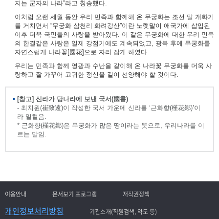
지는 군자의 나라”라고 칭송했다.
이처럼 오랜 세월 동안 우리 민족과 함께해 온 무궁화는 조선 말 개화기
를 거치면서 “무궁화 삼천리 화려강산”이란 노랫말이 애국가에 삽입된
이후 더욱 국민들의 사랑을 받아왔다. 이 같은 무궁화에 대한 우리 민족
의 한결같은 사랑은 일제 강점기에도 계속되었고, 광복 후에 무궁화를
자연스럽게 나라꽃[國花]으로 자리 잡게 하였다.
우리는 민족과 함께 영광과 수난을 같이해 온 나라꽃 무궁화를 더욱 사
랑하고 잘 가꾸어 고귀한 정신을 길이 선양해야 할 것이다.
[참고] 신라가 당나라에 보낸 국서(國書)
- 최치원(崔致遠)이 작성한 국서 가운데 신라를 ‘근화향(槿花鄕)’이
라 일컬음.
* 근화향(槿花鄕)은 무궁화가 많은 땅이라는 뜻으로, 우리나라를 이
르는 말임.
이용안내
문서보기 프로그램
저작권정책
개인정보처리방침
기관소개(직원검색, 약도 등)