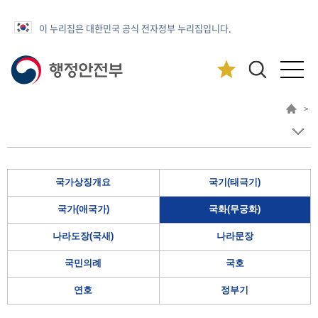
이 누리집은 대한민국 공식 전자정부 누리집입니다.
>
국가상징개요
국기(태극기)
국가(애국가)
국화(무궁화)
나라도장(국새)
나라문장
국민의례
국호
연호
정부기