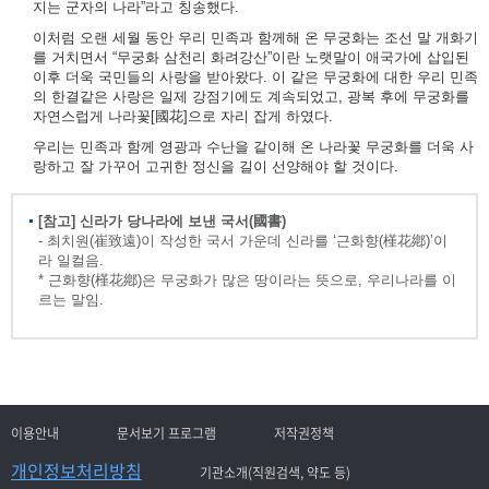
지는 군자의 나라”라고 칭송했다.
이처럼 오랜 세월 동안 우리 민족과 함께해 온 무궁화는 조선 말 개화기
를 거치면서 “무궁화 삼천리 화려강산”이란 노랫말이 애국가에 삽입된
이후 더욱 국민들의 사랑을 받아왔다. 이 같은 무궁화에 대한 우리 민족
의 한결같은 사랑은 일제 강점기에도 계속되었고, 광복 후에 무궁화를
자연스럽게 나라꽃[國花]으로 자리 잡게 하였다.
우리는 민족과 함께 영광과 수난을 같이해 온 나라꽃 무궁화를 더욱 사
랑하고 잘 가꾸어 고귀한 정신을 길이 선양해야 할 것이다.
[참고] 신라가 당나라에 보낸 국서(國書)
- 최치원(崔致遠)이 작성한 국서 가운데 신라를 ‘근화향(槿花鄕)’이
라 일컬음.
* 근화향(槿花鄕)은 무궁화가 많은 땅이라는 뜻으로, 우리나라를 이
르는 말임.
이용안내
문서보기 프로그램
저작권정책
개인정보처리방침
기관소개(직원검색, 약도 등)