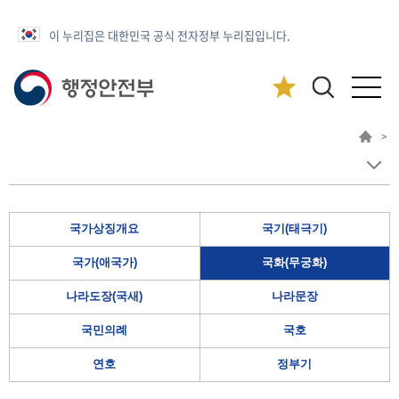
이 누리집은 대한민국 공식 전자정부 누리집입니다.
>
국가상징개요
국기(태극기)
국가(애국가)
국화(무궁화)
나라도장(국새)
나라문장
국민의례
국호
연호
정부기