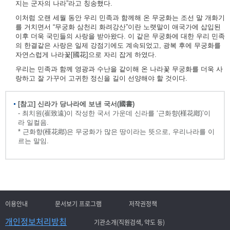
지는 군자의 나라”라고 칭송했다.
이처럼 오랜 세월 동안 우리 민족과 함께해 온 무궁화는 조선 말 개화기
를 거치면서 “무궁화 삼천리 화려강산”이란 노랫말이 애국가에 삽입된
이후 더욱 국민들의 사랑을 받아왔다. 이 같은 무궁화에 대한 우리 민족
의 한결같은 사랑은 일제 강점기에도 계속되었고, 광복 후에 무궁화를
자연스럽게 나라꽃[國花]으로 자리 잡게 하였다.
우리는 민족과 함께 영광과 수난을 같이해 온 나라꽃 무궁화를 더욱 사
랑하고 잘 가꾸어 고귀한 정신을 길이 선양해야 할 것이다.
[참고] 신라가 당나라에 보낸 국서(國書)
- 최치원(崔致遠)이 작성한 국서 가운데 신라를 ‘근화향(槿花鄕)’이
라 일컬음.
* 근화향(槿花鄕)은 무궁화가 많은 땅이라는 뜻으로, 우리나라를 이
르는 말임.
이용안내
문서보기 프로그램
저작권정책
개인정보처리방침
기관소개(직원검색, 약도 등)