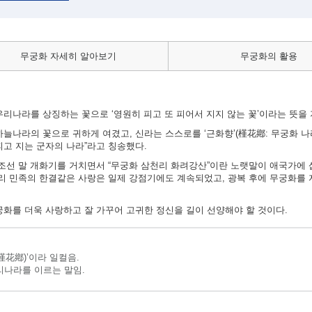
무궁화 자세히 알아보기
무궁화의 활용
리나라를 상징하는 꽃으로 ‘영원히 피고 또 피어서 지지 않는 꽃’이라는 뜻을 
늘나라의 꽃으로 귀하게 여겼고, 신라는 스스로를 ‘근화향’(槿花鄕: 무궁화 나
피고 지는 군자의 나라”라고 칭송했다.
 조선 말 개화기를 거치면서 “무궁화 삼천리 화려강산”이란 노랫말이 애국가에 
우리 민족의 한결같은 사랑은 일제 강점기에도 계속되었고, 광복 후에 무궁화를
궁화를 더욱 사랑하고 잘 가꾸어 고귀한 정신을 길이 선양해야 할 것이다.
槿花鄕)’이라 일컬음.
리나라를 이르는 말임.