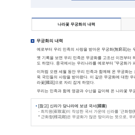
나라꽃 무궁화의 내력
무궁화의 내력
예로부터 우리 민족의 사랑을 받아온 무궁화(無窮花)는 우
옛 기록을 보면 우리 민족은 무궁화를 고조선 이전부터 하
도 하였다. 중국에서는 우리나라를 예로부터 “무궁화가 
이처럼 오랜 세월 동안 우리 민족과 함께해 온 무궁화는
욱 국민들의 사랑을 받아왔다. 이 같은 무궁화에 대한 
라꽃[國花]으로 자리 잡게 하였다.
우리는 민족과 함께 영광과 수난을 같이해 온 나라꽃 무
[참고] 신라가 당나라에 보낸 국서(國書)
- 최치원(崔致遠)이 작성한 국서 가운데 신라를 ‘근화향(
* 근화향(槿花鄕)은 무궁화가 많은 땅이라는 뜻으로, 우