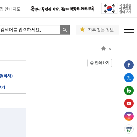
집 안내지도
자주 찾는 정보
>
인쇄하기
(국새)
부기