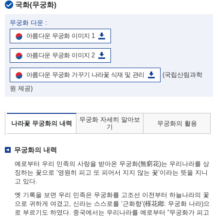
국화(무궁화)
무궁화 다운 :
아름다운 무궁화 이미지 1
아름다운 무궁화 이미지 2
아름다운 무궁화 가꾸기 나라꽃 식재 및 관리
(국립산림과학
원 제공)
무궁화 자세히 알아보
나라꽃 무궁화의 내력
무궁화의 활용
기
무궁화의 내력
예로부터 우리 민족의 사랑을 받아온 무궁화(無窮花)는 우리나라를 상
징하는 꽃으로 ‘영원히 피고 또 피어서 지지 않는 꽃’이라는 뜻을 지니
고 있다.
옛 기록을 보면 우리 민족은 무궁화를 고조선 이전부터 하늘나라의 꽃
으로 귀하게 여겼고, 신라는 스스로를 ‘근화향’(槿花鄕: 무궁화 나라)으
로 부르기도 하였다. 중국에서는 우리나라를 예로부터 “무궁화가 피고