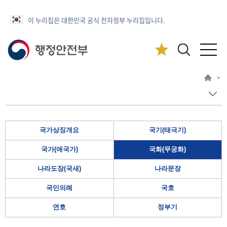
이 누리집은 대한민국 공식 전자정부 누리집입니다.
>
국가상징개요
국기(태극기)
국가(애국가)
국화(무궁화)
나라도장(국새)
나라문장
국민의례
국호
연호
정부기