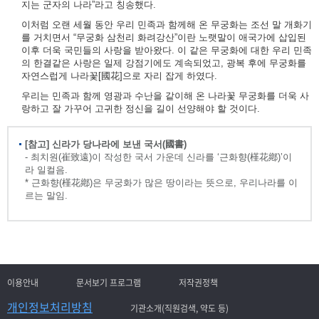
지는 군자의 나라”라고 칭송했다.
이처럼 오랜 세월 동안 우리 민족과 함께해 온 무궁화는 조선 말 개화기
를 거치면서 “무궁화 삼천리 화려강산”이란 노랫말이 애국가에 삽입된
이후 더욱 국민들의 사랑을 받아왔다. 이 같은 무궁화에 대한 우리 민족
의 한결같은 사랑은 일제 강점기에도 계속되었고, 광복 후에 무궁화를
자연스럽게 나라꽃[國花]으로 자리 잡게 하였다.
우리는 민족과 함께 영광과 수난을 같이해 온 나라꽃 무궁화를 더욱 사
랑하고 잘 가꾸어 고귀한 정신을 길이 선양해야 할 것이다.
[참고] 신라가 당나라에 보낸 국서(國書)
- 최치원(崔致遠)이 작성한 국서 가운데 신라를 ‘근화향(槿花鄕)’이
라 일컬음.
* 근화향(槿花鄕)은 무궁화가 많은 땅이라는 뜻으로, 우리나라를 이
르는 말임.
이용안내
문서보기 프로그램
저작권정책
개인정보처리방침
기관소개(직원검색, 약도 등)