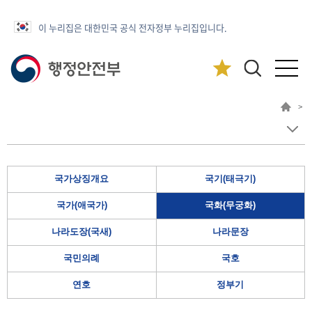
이 누리집은 대한민국 공식 전자정부 누리집입니다.
>
국가상징개요
국기(태극기)
국가(애국가)
국화(무궁화)
나라도장(국새)
나라문장
국민의례
국호
연호
정부기