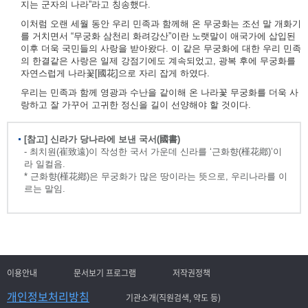
지는 군자의 나라”라고 칭송했다.
이처럼 오랜 세월 동안 우리 민족과 함께해 온 무궁화는 조선 말 개화기
를 거치면서 “무궁화 삼천리 화려강산”이란 노랫말이 애국가에 삽입된
이후 더욱 국민들의 사랑을 받아왔다. 이 같은 무궁화에 대한 우리 민족
의 한결같은 사랑은 일제 강점기에도 계속되었고, 광복 후에 무궁화를
자연스럽게 나라꽃[國花]으로 자리 잡게 하였다.
우리는 민족과 함께 영광과 수난을 같이해 온 나라꽃 무궁화를 더욱 사
랑하고 잘 가꾸어 고귀한 정신을 길이 선양해야 할 것이다.
[참고] 신라가 당나라에 보낸 국서(國書)
- 최치원(崔致遠)이 작성한 국서 가운데 신라를 ‘근화향(槿花鄕)’이
라 일컬음.
* 근화향(槿花鄕)은 무궁화가 많은 땅이라는 뜻으로, 우리나라를 이
르는 말임.
이용안내
문서보기 프로그램
저작권정책
개인정보처리방침
기관소개(직원검색, 약도 등)