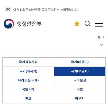
이 누리집은 대한민국 공식 전자정부 누리집입니다.
>
국가상징개요
국기(태극기)
국가(애국가)
국화(무궁화)
나라도장(국새)
나라문장
국민의례
국호
연호
정부기