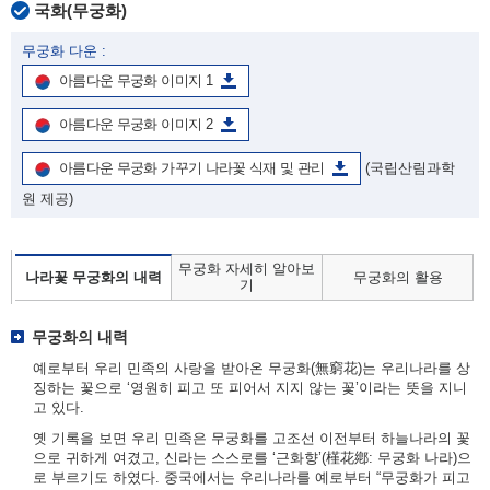
국화(무궁화)
무궁화 다운 :
아름다운 무궁화 이미지 1
아름다운 무궁화 이미지 2
아름다운 무궁화 가꾸기 나라꽃 식재 및 관리
(국립산림과학
원 제공)
무궁화 자세히 알아보
나라꽃 무궁화의 내력
무궁화의 활용
기
무궁화의 내력
예로부터 우리 민족의 사랑을 받아온 무궁화(無窮花)는 우리나라를 상
징하는 꽃으로 ‘영원히 피고 또 피어서 지지 않는 꽃’이라는 뜻을 지니
고 있다.
옛 기록을 보면 우리 민족은 무궁화를 고조선 이전부터 하늘나라의 꽃
으로 귀하게 여겼고, 신라는 스스로를 ‘근화향’(槿花鄕: 무궁화 나라)으
로 부르기도 하였다. 중국에서는 우리나라를 예로부터 “무궁화가 피고