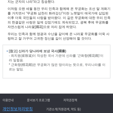
지는 군자의 나라”라고 칭송했다.
이처럼 오랜 세월 동안 우리 민족과 함께해 온 무궁화는 조선 말 개화기
를 거치면서 “무궁화 삼천리 화려강산”이란 노랫말이 애국가에 삽입된
이후 더욱 국민들의 사랑을 받아왔다. 이 같은 무궁화에 대한 우리 민족
의 한결같은 사랑은 일제 강점기에도 계속되었고, 광복 후에 무궁화를
자연스럽게 나라꽃[國花]으로 자리 잡게 하였다.
우리는 민족과 함께 영광과 수난을 같이해 온 나라꽃 무궁화를 더욱 사
랑하고 잘 가꾸어 고귀한 정신을 길이 선양해야 할 것이다.
[참고] 신라가 당나라에 보낸 국서(國書)
- 최치원(崔致遠)이 작성한 국서 가운데 신라를 ‘근화향(槿花鄕)’이
라 일컬음.
* 근화향(槿花鄕)은 무궁화가 많은 땅이라는 뜻으로, 우리나라를 이
르는 말임.
이용안내
문서보기 프로그램
저작권정책
개인정보처리방침
기관소개(직원검색, 약도 등)